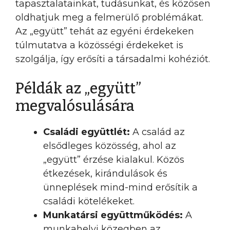
tapasztalatainkat, tudásunkat, és közösen
oldhatjuk meg a felmerülő problémákat.
Az „együtt” tehát az egyéni érdekeken
túlmutatva a közösségi érdekeket is
szolgálja, így erősíti a társadalmi kohéziót.
Példák az „együtt”
megvalósulására
Családi együttlét:
A család az
elsődleges közösség, ahol az
„együtt” érzése kialakul. Közös
étkezések, kirándulások és
ünneplések mind-mind erősítik a
családi kötelékeket.
Munkatársi együttműködés:
A
munkahelyi közegben az