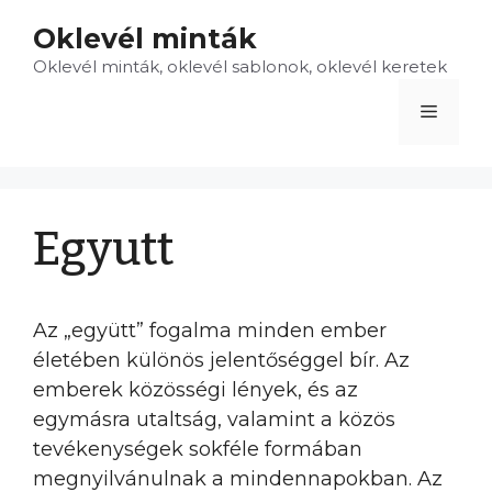
Kilépés
Oklevél minták
a
Oklevél minták, oklevél sablonok, oklevél keretek
tartalomba
Menü
Egyutt
Az „együtt” fogalma minden ember
életében különös jelentőséggel bír. Az
emberek közösségi lények, és az
egymásra utaltság, valamint a közös
tevékenységek sokféle formában
megnyilvánulnak a mindennapokban. Az