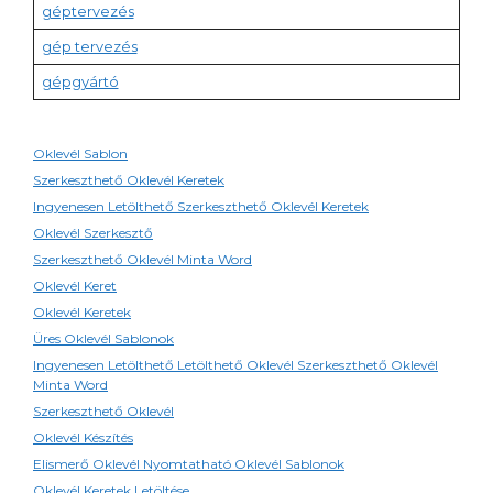
géptervezés
gép tervezés
gépgyártó
Oklevél Sablon
Szerkeszthető Oklevél Keretek
Ingyenesen Letölthető Szerkeszthető Oklevél Keretek
Oklevél Szerkesztő
Szerkeszthető Oklevél Minta Word
Oklevél Keret
Oklevél Keretek
Üres Oklevél Sablonok
Ingyenesen Letölthető Letölthető Oklevél Szerkeszthető Oklevél
Minta Word
Szerkeszthető Oklevél
Oklevél Készítés
Elismerő Oklevél Nyomtatható Oklevél Sablonok
Oklevél Keretek Letöltése