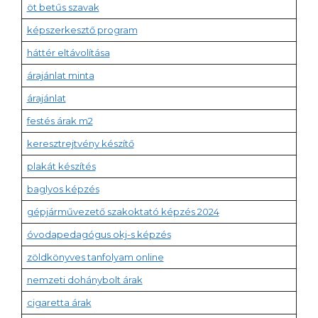
öt betűs szavak
képszerkesztő program
háttér eltávolítása
árajánlat minta
árajánlat
festés árak m2
keresztrejtvény készítő
plakát készítés
baglyos képzés
gépjárművezető szakoktató képzés 2024
óvodapedagógus okj-s képzés
zöldkönyves tanfolyam online
nemzeti dohánybolt árak
cigaretta árak