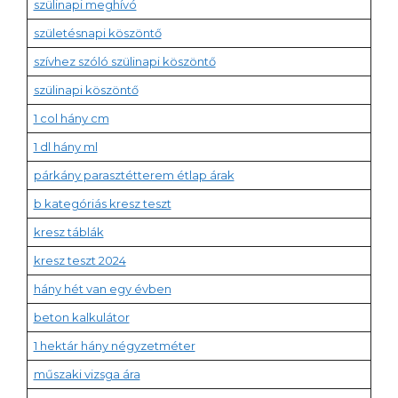
szülinapi meghívó
születésnapi köszöntő
szívhez szóló szülinapi köszöntő
szülinapi köszöntő
1 col hány cm
1 dl hány ml
párkány parasztétterem étlap árak
b kategóriás kresz teszt
kresz táblák
kresz teszt 2024
hány hét van egy évben
beton kalkulátor
1 hektár hány négyzetméter
műszaki vizsga ára