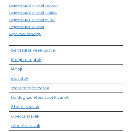
Legénybúcsú oklevél szövege
Legénybúcsú oklevél letöltés
Legénybúcsú oklevél minta
Legénybúcsú oklevél
Répa eskü szövege
béltisztítás keserűsóval
léböjt receptek
léböjt
idézetek
szerelmes idézetek
boldog születésnapot kívánok
5 betűs szavak
6 betűs szavak
ötbetűs szavak