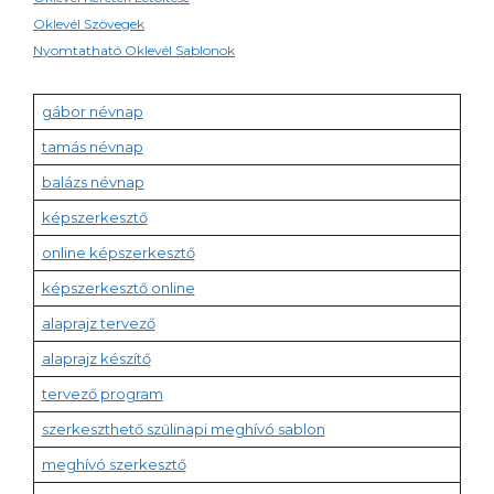
Oklevél Szövegek
Nyomtatható Oklevél Sablonok
gábor névnap
tamás névnap
balázs névnap
képszerkesztő
online képszerkesztő
képszerkesztő online
alaprajz tervező
alaprajz készítő
tervező program
szerkeszthető szülinapi meghívó sablon
meghívó szerkesztő