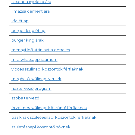
saxenda injekció ára
1 mázsa cement ára
kfc étlap
burger king étlap
burger king árak
mennyi idő után hat a detralex
mi a whatsapp számom
vicces szülinapi köszöntők férfiaknak
megható szülinapi versek
háztervező program
szoba tervező
érzelmes szülinapi köszöntő férfiaknak
pasiknak születésnapi köszöntők férfiaknak
születésnapi köszöntő nőknek