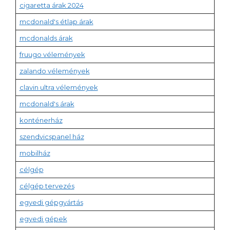
cigaretta árak 2024
mcdonald's étlap árak
mcdonalds árak
fruugo vélemények
zalando vélemények
clavin ultra vélemények
mcdonald's árak
konténerház
szendvicspanel ház
mobilház
célgép
célgép tervezés
egyedi gépgyártás
egyedi gépek