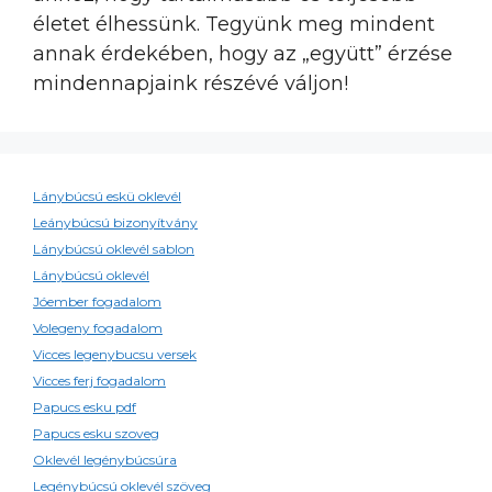
életet élhessünk. Tegyünk meg mindent
annak érdekében, hogy az „együtt” érzése
mindennapjaink részévé váljon!
Lánybúcsú eskü oklevél
Leánybúcsú bizonyítvány
Lánybúcsú oklevél sablon
Lánybúcsú oklevél
Jóember fogadalom
Volegeny fogadalom
Vicces legenybucsu versek
Vicces ferj fogadalom
Papucs esku pdf
Papucs esku szoveg
Oklevél legénybúcsúra
Legénybúcsú oklevél szöveg