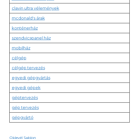
clavin ultra vélemények
mcdonald's árak
konténerház
szendvicspanel ház
mobilház
célgép
célgép tervezés
egyedi gépgyártás
egyedi gépek
géptervezés
gép tervezés
gépgyártó
Oklevél Sablon