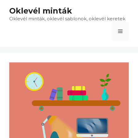
Kilépés
Oklevél minták
a
Oklevél minták, oklevél sablonok, oklevél keretek
tartalomba
Menü