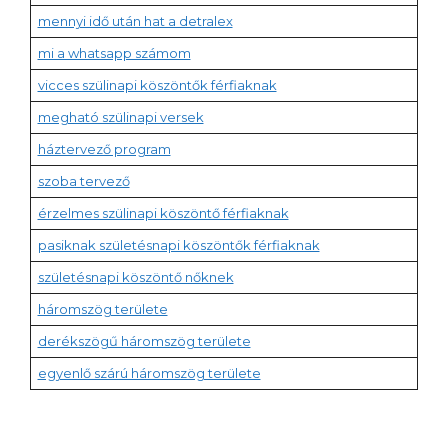
mennyi idő után hat a detralex
mi a whatsapp számom
vicces szülinapi köszöntők férfiaknak
megható szülinapi versek
háztervező program
szoba tervező
érzelmes szülinapi köszöntő férfiaknak
pasiknak születésnapi köszöntők férfiaknak
születésnapi köszöntő nőknek
háromszög területe
derékszögű háromszög területe
egyenlő szárú háromszög területe