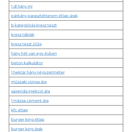
1 dl hány ml
párkány parasztétterem étlap árak
b kategóriás kresz teszt
kresz táblák
kresz teszt 2024
hány hét van egy évben
beton kalkulátor
1 hektár hány négyzetméter
műszaki vizsga ára
saxenda injekció ára
1 mázsa cement ára
kfc étlap
burger king étlap
burger king árak