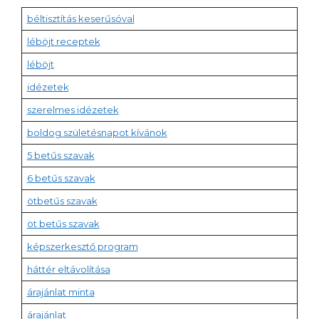
béltisztítás keserűsóval
léböjt receptek
léböjt
idézetek
szerelmes idézetek
boldog születésnapot kívánok
5 betűs szavak
6 betűs szavak
ötbetűs szavak
öt betűs szavak
képszerkesztő program
háttér eltávolítása
árajánlat minta
árajánlat