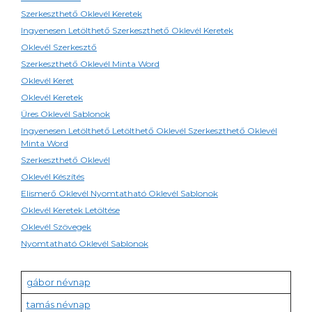
Szerkeszthető Oklevél Keretek
Ingyenesen Letölthető Szerkeszthető Oklevél Keretek
Oklevél Szerkesztő
Szerkeszthető Oklevél Minta Word
Oklevél Keret
Oklevél Keretek
Üres Oklevél Sablonok
Ingyenesen Letölthető Letölthető Oklevél Szerkeszthető Oklevél
Minta Word
Szerkeszthető Oklevél
Oklevél Készítés
Elismerő Oklevél Nyomtatható Oklevél Sablonok
Oklevél Keretek Letöltése
Oklevél Szövegek
Nyomtatható Oklevél Sablonok
gábor névnap
tamás névnap