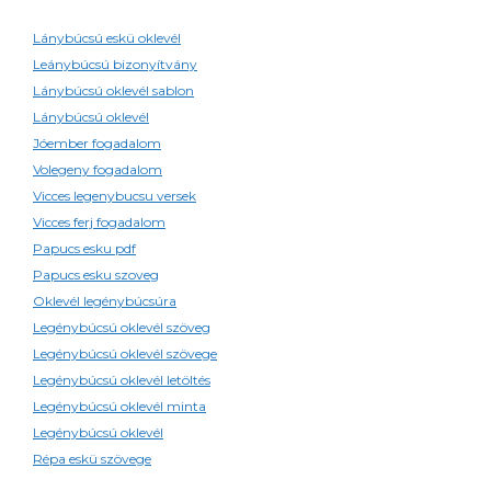
Lánybúcsú eskü oklevél
Leánybúcsú bizonyítvány
Lánybúcsú oklevél sablon
Lánybúcsú oklevél
Jóember fogadalom
Volegeny fogadalom
Vicces legenybucsu versek
Vicces ferj fogadalom
Papucs esku pdf
Papucs esku szoveg
Oklevél legénybúcsúra
Legénybúcsú oklevél szöveg
Legénybúcsú oklevél szövege
Legénybúcsú oklevél letöltés
Legénybúcsú oklevél minta
Legénybúcsú oklevél
Répa eskü szövege