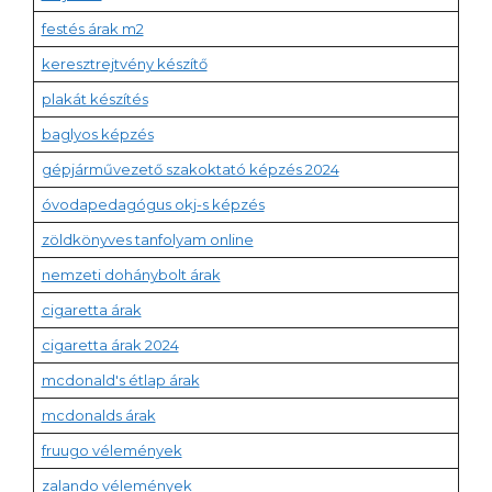
festés árak m2
keresztrejtvény készítő
plakát készítés
baglyos képzés
gépjárművezető szakoktató képzés 2024
óvodapedagógus okj-s képzés
zöldkönyves tanfolyam online
nemzeti dohánybolt árak
cigaretta árak
cigaretta árak 2024
mcdonald's étlap árak
mcdonalds árak
fruugo vélemények
zalando vélemények