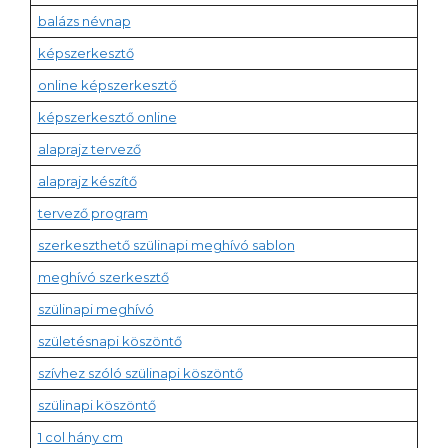
balázs névnap
képszerkesztő
online képszerkesztő
képszerkesztő online
alaprajz tervező
alaprajz készítő
tervező program
szerkeszthető szülinapi meghívó sablon
meghívó szerkesztő
szülinapi meghívó
születésnapi köszöntő
szívhez szóló szülinapi köszöntő
szülinapi köszöntő
1 col hány cm