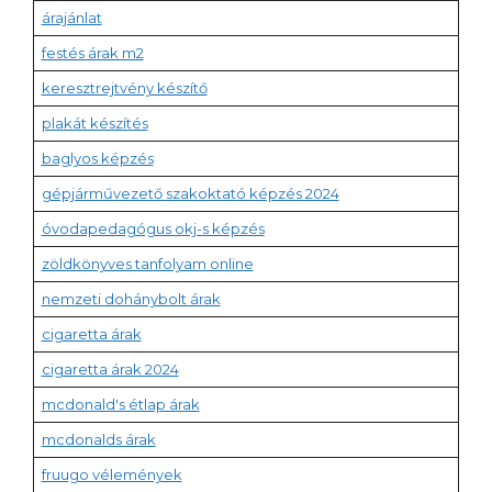
árajánlat
festés árak m2
keresztrejtvény készítő
plakát készítés
baglyos képzés
gépjárművezető szakoktató képzés 2024
óvodapedagógus okj-s képzés
zöldkönyves tanfolyam online
nemzeti dohánybolt árak
cigaretta árak
cigaretta árak 2024
mcdonald's étlap árak
mcdonalds árak
fruugo vélemények