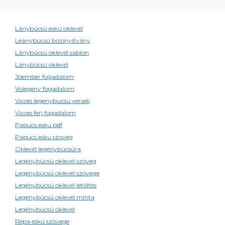
Lánybúcsú eskü oklevél
Leánybúcsú bizonyítvány
Lánybúcsú oklevél sablon
Lánybúcsú oklevél
Jóember fogadalom
Volegeny fogadalom
Vicces legenybucsu versek
Vicces ferj fogadalom
Papucs esku pdf
Papucs esku szoveg
Oklevél legénybúcsúra
Legénybúcsú oklevél szöveg
Legénybúcsú oklevél szövege
Legénybúcsú oklevél letöltés
Legénybúcsú oklevél minta
Legénybúcsú oklevél
Répa eskü szövege