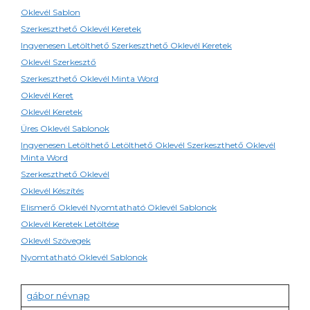
Oklevél Sablon
Szerkeszthető Oklevél Keretek
Ingyenesen Letölthető Szerkeszthető Oklevél Keretek
Oklevél Szerkesztő
Szerkeszthető Oklevél Minta Word
Oklevél Keret
Oklevél Keretek
Üres Oklevél Sablonok
Ingyenesen Letölthető Letölthető Oklevél Szerkeszthető Oklevél
Minta Word
Szerkeszthető Oklevél
Oklevél Készítés
Elismerő Oklevél Nyomtatható Oklevél Sablonok
Oklevél Keretek Letöltése
Oklevél Szövegek
Nyomtatható Oklevél Sablonok
gábor névnap