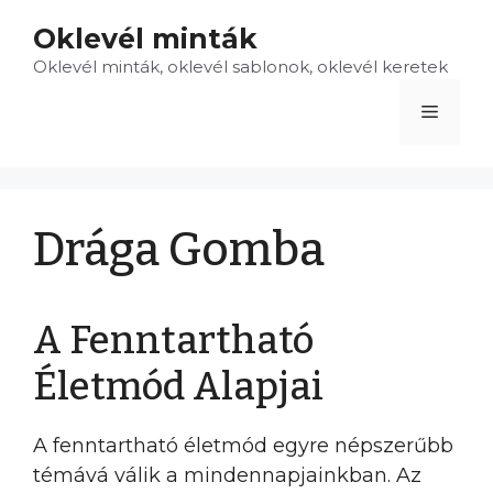
Kilépés
Oklevél minták
a
Oklevél minták, oklevél sablonok, oklevél keretek
tartalomba
Menü
Drága Gomba
A Fenntartható
Életmód Alapjai
A fenntartható életmód egyre népszerűbb
témává válik a mindennapjainkban. Az