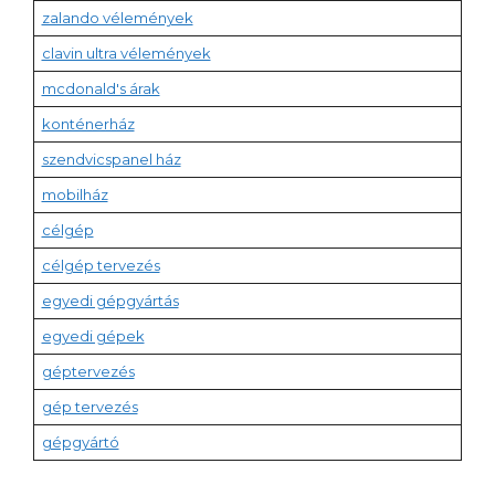
zalando vélemények
clavin ultra vélemények
mcdonald's árak
konténerház
szendvicspanel ház
mobilház
célgép
célgép tervezés
egyedi gépgyártás
egyedi gépek
géptervezés
gép tervezés
gépgyártó