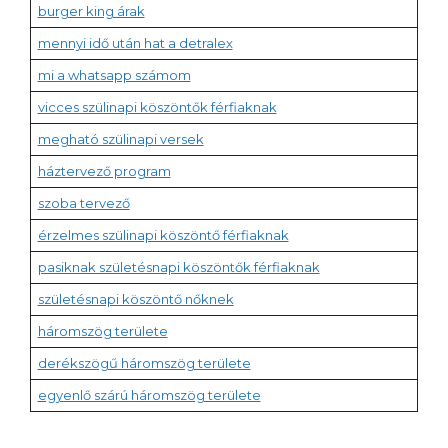
burger king árak
mennyi idő után hat a detralex
mi a whatsapp számom
vicces szülinapi köszöntők férfiaknak
megható szülinapi versek
háztervező program
szoba tervező
érzelmes szülinapi köszöntő férfiaknak
pasiknak születésnapi köszöntők férfiaknak
születésnapi köszöntő nőknek
háromszög területe
derékszögű háromszög területe
egyenlő szárú háromszög területe