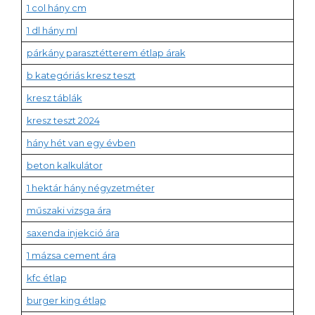
1 col hány cm
1 dl hány ml
párkány parasztétterem étlap árak
b kategóriás kresz teszt
kresz táblák
kresz teszt 2024
hány hét van egy évben
beton kalkulátor
1 hektár hány négyzetméter
műszaki vizsga ára
saxenda injekció ára
1 mázsa cement ára
kfc étlap
burger king étlap