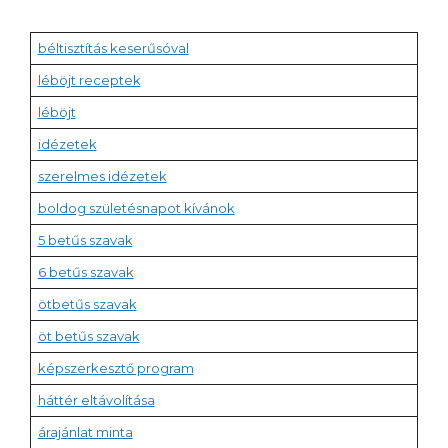
béltisztítás keserűsóval
léböjt receptek
léböjt
idézetek
szerelmes idézetek
boldog születésnapot kívánok
5 betűs szavak
6 betűs szavak
ötbetűs szavak
öt betűs szavak
képszerkesztő program
háttér eltávolítása
árajánlat minta