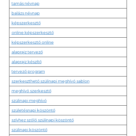
tamás névnap
balázs névnap
képszerkesztő
online képszerkesztő
képszerkesztő online
alaprajz tervező
alaprajz készítő
tervező program
szerkeszthető szülinapi meghívó sablon
meghívó szerkesztő
szülinapi meghívó
születésnapi köszöntő
szívhez szóló szülinapi köszöntő
szülinapi köszöntő