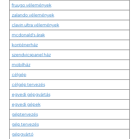
fruugo vélemények
zalando vélemények
clavin ultra vélemények
mcdonald's árak
konténerház
szendvicspanel ház
mobilház
célgép
célgép tervezés
egyedi gépgyártás
egyedi gépek
géptervezés
gép tervezés
gépgyártó