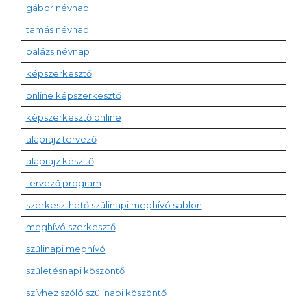
gábor névnap
tamás névnap
balázs névnap
képszerkesztő
online képszerkesztő
képszerkesztő online
alaprajz tervező
alaprajz készítő
tervező program
szerkeszthető szülinapi meghívó sablon
meghívó szerkesztő
szülinapi meghívó
születésnapi köszöntő
szívhez szóló szülinapi köszöntő