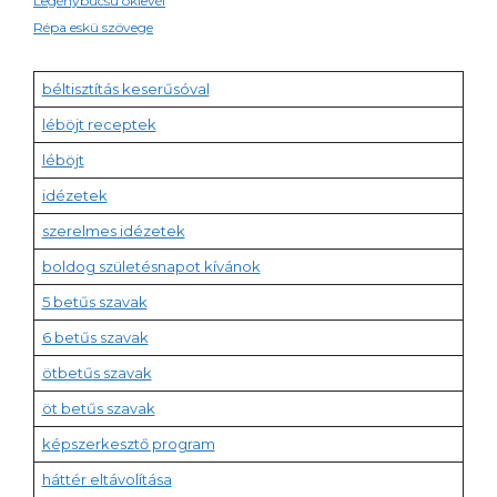
Legénybúcsú oklevél
Répa eskü szövege
béltisztítás keserűsóval
léböjt receptek
léböjt
idézetek
szerelmes idézetek
boldog születésnapot kívánok
5 betűs szavak
6 betűs szavak
ötbetűs szavak
öt betűs szavak
képszerkesztő program
háttér eltávolítása