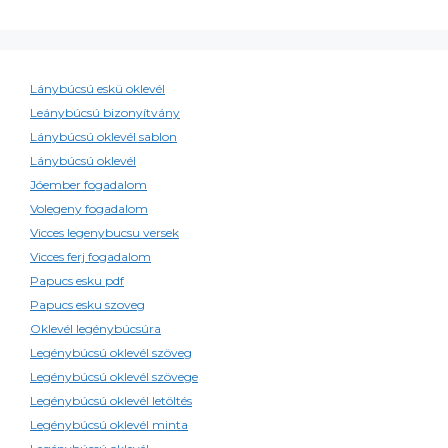
Lánybúcsú eskü oklevél
Leánybúcsú bizonyítvány
Lánybúcsú oklevél sablon
Lánybúcsú oklevél
Jóember fogadalom
Volegeny fogadalom
Vicces legenybucsu versek
Vicces ferj fogadalom
Papucs esku pdf
Papucs esku szoveg
Oklevél legénybúcsúra
Legénybúcsú oklevél szöveg
Legénybúcsú oklevél szövege
Legénybúcsú oklevél letöltés
Legénybúcsú oklevél minta