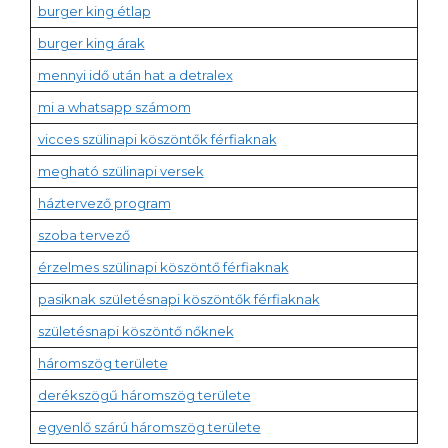
burger king étlap
burger king árak
mennyi idő után hat a detralex
mi a whatsapp számom
vicces szülinapi köszöntők férfiaknak
megható szülinapi versek
háztervező program
szoba tervező
érzelmes szülinapi köszöntő férfiaknak
pasiknak születésnapi köszöntők férfiaknak
születésnapi köszöntő nőknek
háromszög területe
derékszögű háromszög területe
egyenlő szárú háromszög területe