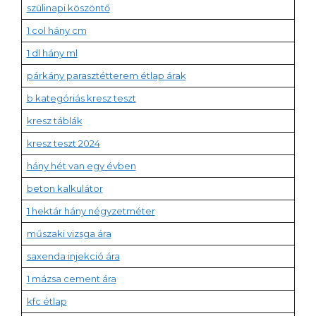
szülinapi köszöntő
1 col hány cm
1 dl hány ml
párkány parasztétterem étlap árak
b kategóriás kresz teszt
kresz táblák
kresz teszt 2024
hány hét van egy évben
beton kalkulátor
1 hektár hány négyzetméter
műszaki vizsga ára
saxenda injekció ára
1 mázsa cement ára
kfc étlap