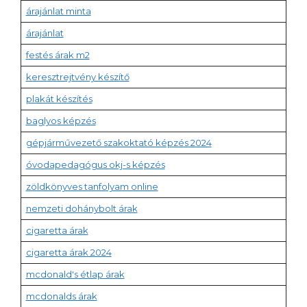
árajánlat minta
árajánlat
festés árak m2
keresztrejtvény készítő
plakát készítés
baglyos képzés
gépjárművezető szakoktató képzés 2024
óvodapedagógus okj-s képzés
zöldkönyves tanfolyam online
nemzeti dohánybolt árak
cigaretta árak
cigaretta árak 2024
mcdonald's étlap árak
mcdonalds árak