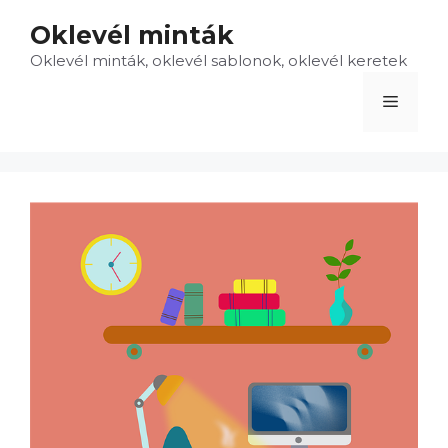
Kilépés
Oklevél minták
a
Oklevél minták, oklevél sablonok, oklevél keretek
tartalomba
Menü