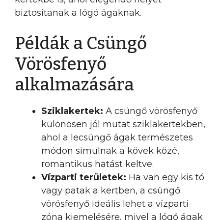
biztosítanak a lógó ágaknak.
Példák a Csüngő
Vörösfenyő
alkalmazására
Sziklakertek:
A csüngő vörösfenyő
különösen jól mutat sziklakertekben,
ahol a lecsüngő ágak természetes
módon simulnak a kövek közé,
romantikus hatást keltve.
Vízparti területek:
Ha van egy kis tó
vagy patak a kertben, a csüngő
vörösfenyő ideális lehet a vízparti
zóna kiemelésére, mivel a lógó ágak