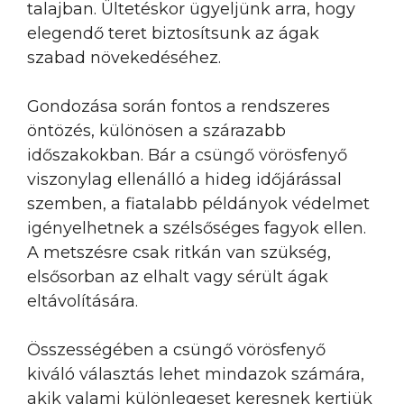
talajban. Ültetéskor ügyeljünk arra, hogy
elegendő teret biztosítsunk az ágak
szabad növekedéséhez.
Gondozása során fontos a rendszeres
öntözés, különösen a szárazabb
időszakokban. Bár a csüngő vörösfenyő
viszonylag ellenálló a hideg időjárással
szemben, a fiatalabb példányok védelmet
igényelhetnek a szélsőséges fagyok ellen.
A metszésre csak ritkán van szükség,
elsősorban az elhalt vagy sérült ágak
eltávolítására.
Összességében a csüngő vörösfenyő
kiváló választás lehet mindazok számára,
akik valami különlegeset keresnek kertjük