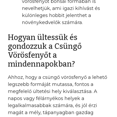
vörösfenyőt bonsai formában is
nevelhetjük, ami igazi kihívást és
különleges hobbit jelenthet a
növénykedvelők számára.
Hogyan ültessük és
gondozzuk a Csüngő
Vörösfenyőt a
mindennapokban?
Ahhoz, hogy a csüngő vörösfenyő a lehető
legszebb formáját mutassa, fontos a
megfelelő ültetési hely kiválasztása. A
napos vagy félárnyékos helyek a
legalkalmasabbak számára, és jól érzi
magát a mély, tápanyagban gazdag