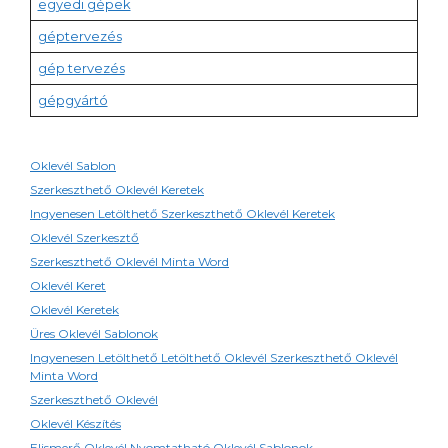
egyedi gépek
géptervezés
gép tervezés
gépgyártó
Oklevél Sablon
Szerkeszthető Oklevél Keretek
Ingyenesen Letölthető Szerkeszthető Oklevél Keretek
Oklevél Szerkesztő
Szerkeszthető Oklevél Minta Word
Oklevél Keret
Oklevél Keretek
Üres Oklevél Sablonok
Ingyenesen Letölthető Letölthető Oklevél Szerkeszthető Oklevél
Minta Word
Szerkeszthető Oklevél
Oklevél Készítés
Elismerő Oklevél Nyomtatható Oklevél Sablonok