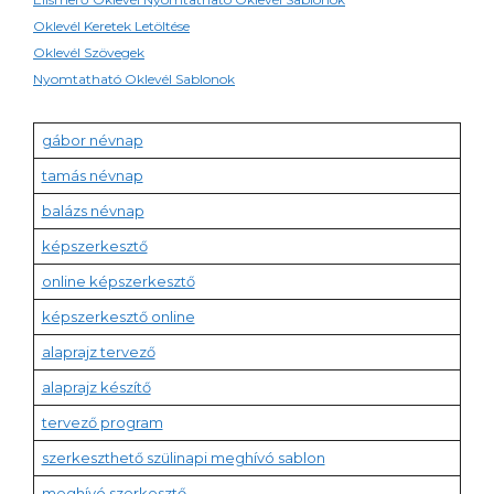
Oklevél Keretek Letöltése
Oklevél Szövegek
Nyomtatható Oklevél Sablonok
gábor névnap
tamás névnap
balázs névnap
képszerkesztő
online képszerkesztő
képszerkesztő online
alaprajz tervező
alaprajz készítő
tervező program
szerkeszthető szülinapi meghívó sablon
meghívó szerkesztő