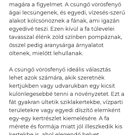
magára a figyelmet. A csüngő vörösfenyő
ágai lecsüngenek, és egyedi, vízesés-szerű
alakot kölcsönöznek a fának, ami igazán
egyedivé teszi. Ezen kívül a fa tűlevelei
tavasszal élénk zöld színben pompáznak,
ősszel pedig aranysárga árnyalatot
öltenek, mielőtt lehullanak.
A csüngő vörösfenyő ideális választás
lehet azok számára, akik szeretnék
kertjükben vagy udvarukban egy kicsit
különlegesebbé tenni a növényzetet. Ezt a
fát gyakran ültetik sziklakertekbe, vízparti
területekre vagy egyedi díszítő elemként
egy-egy kertrészlet kiemelésére. A fa
mérete és formája miatt jól illeszkedik kis
kertekbe is, ahol elegendő helyet