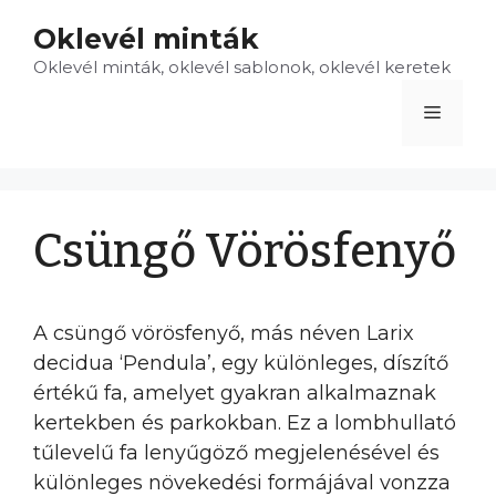
Kilépés
Oklevél minták
a
Oklevél minták, oklevél sablonok, oklevél keretek
tartalomba
Menü
Csüngő Vörösfenyő
A csüngő vörösfenyő, más néven Larix
decidua ‘Pendula’, egy különleges, díszítő
értékű fa, amelyet gyakran alkalmaznak
kertekben és parkokban. Ez a lombhullató
tűlevelű fa lenyűgöző megjelenésével és
különleges növekedési formájával vonzza