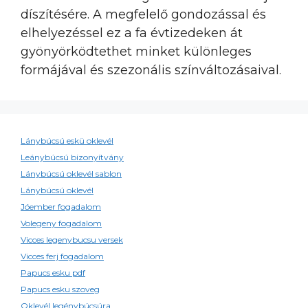
díszítésére. A megfelelő gondozással és
elhelyezéssel ez a fa évtizedeken át
gyönyörködtethet minket különleges
formájával és szezonális színváltozásaival.
Lánybúcsú eskü oklevél
Leánybúcsú bizonyítvány
Lánybúcsú oklevél sablon
Lánybúcsú oklevél
Jóember fogadalom
Volegeny fogadalom
Vicces legenybucsu versek
Vicces ferj fogadalom
Papucs esku pdf
Papucs esku szoveg
Oklevél legénybúcsúra