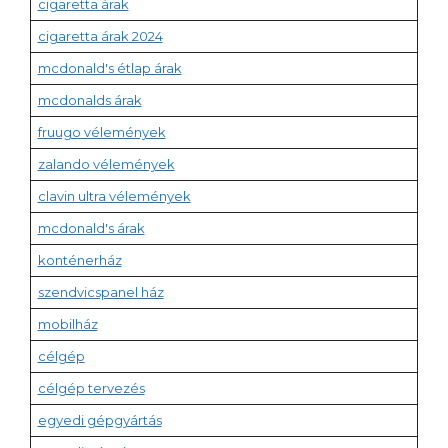
cigaretta árak
cigaretta árak 2024
mcdonald's étlap árak
mcdonalds árak
fruugo vélemények
zalando vélemények
clavin ultra vélemények
mcdonald's árak
konténerház
szendvicspanel ház
mobilház
célgép
célgép tervezés
egyedi gépgyártás