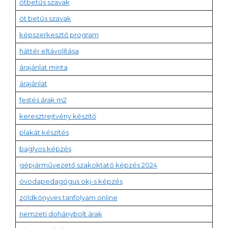
ötbetűs szavak
öt betűs szavak
képszerkesztő program
háttér eltávolítása
árajánlat minta
árajánlat
festés árak m2
keresztrejtvény készítő
plakát készítés
baglyos képzés
gépjárművezető szakoktató képzés 2024
óvodapedagógus okj-s képzés
zöldkönyves tanfolyam online
nemzeti dohánybolt árak