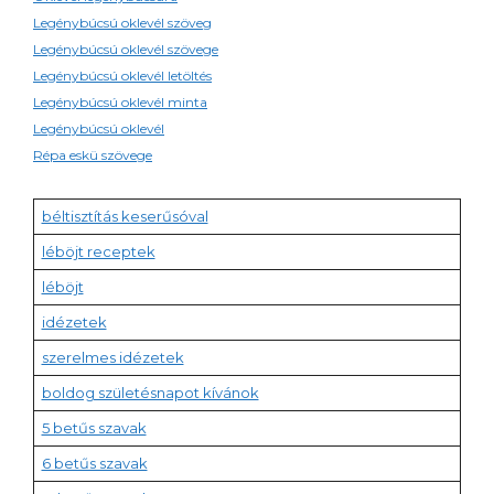
Legénybúcsú oklevél szöveg
Legénybúcsú oklevél szövege
Legénybúcsú oklevél letöltés
Legénybúcsú oklevél minta
Legénybúcsú oklevél
Répa eskü szövege
béltisztítás keserűsóval
léböjt receptek
léböjt
idézetek
szerelmes idézetek
boldog születésnapot kívánok
5 betűs szavak
6 betűs szavak