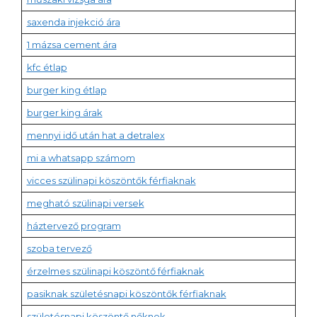
saxenda injekció ára
1 mázsa cement ára
kfc étlap
burger king étlap
burger king árak
mennyi idő után hat a detralex
mi a whatsapp számom
vicces szülinapi köszöntők férfiaknak
megható szülinapi versek
háztervező program
szoba tervező
érzelmes szülinapi köszöntő férfiaknak
pasiknak születésnapi köszöntők férfiaknak
születésnapi köszöntő nőknek