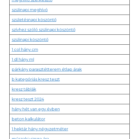
szülinapi meghívó
születésnapi köszöntő
szívhez szóló szülinapi köszöntő
szülinapi köszöntő
1 col hány cm
1 dl hány ml
párkány parasztétterem étlap árak
b kategóriás kresz teszt
kresz táblák
kresz teszt 2024
hány hét van egy évben
beton kalkulátor
1 hektár hány négyzetméter
műszaki vizsga ára