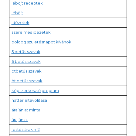
léböjt receptek
léböjt
idézetek
szerelmes idézetek
boldog születésnapot kívánok
5 betűs szavak
6 betűs szavak
ötbetűs szavak
öt betűs szavak
képszerkesztő program
háttér eltávolítása
árajánlat minta
árajánlat
festés árak m2