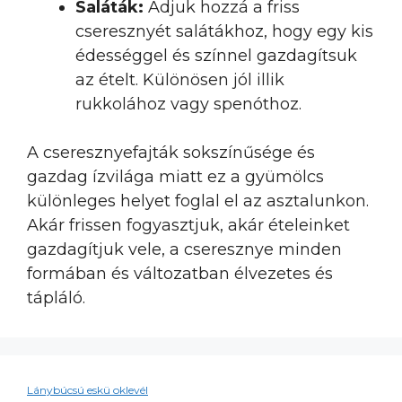
Saláták:
Adjuk hozzá a friss
cseresznyét salátákhoz, hogy egy kis
édességgel és színnel gazdagítsuk
az ételt. Különösen jól illik
rukkolához vagy spenóthoz.
A cseresznyefajták sokszínűsége és
gazdag ízvilága miatt ez a gyümölcs
különleges helyet foglal el az asztalunkon.
Akár frissen fogyasztjuk, akár ételeinket
gazdagítjuk vele, a cseresznye minden
formában és változatban élvezetes és
tápláló.
Lánybúcsú eskü oklevél