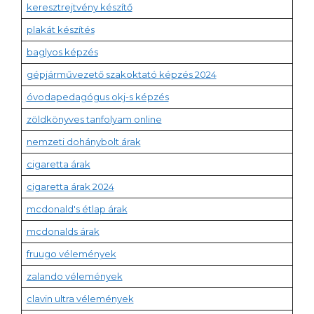
keresztrejtvény készítő
plakát készítés
baglyos képzés
gépjárművezető szakoktató képzés 2024
óvodapedagógus okj-s képzés
zöldkönyves tanfolyam online
nemzeti dohánybolt árak
cigaretta árak
cigaretta árak 2024
mcdonald's étlap árak
mcdonalds árak
fruugo vélemények
zalando vélemények
clavin ultra vélemények