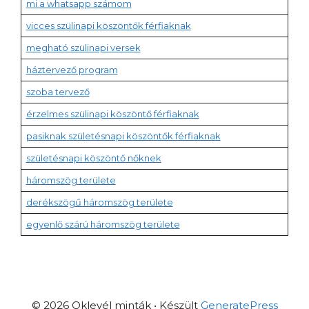
mi a whatsapp számom
vicces szülinapi köszöntők férfiaknak
megható szülinapi versek
háztervező program
szoba tervező
érzelmes szülinapi köszöntő férfiaknak
pasiknak születésnapi köszöntők férfiaknak
születésnapi köszöntő nőknek
háromszög területe
derékszögű háromszög területe
egyenlő szárú háromszög területe
© 2026 Oklevél minták
• Készült
GeneratePress