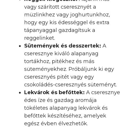
vagy szárított cseresznyét a
müzlinkhez vagy joghurtunkhoz,
hogy egy kis édességgel és extra
tápanyaggal gazdagítsuk a
reggelinket.
Sütemények és desszertek:
A
cseresznye kiváló alapanyag
tortákhoz, pitékhez és más
süteményekhez. Próbáljunk ki egy
cseresznyés pitét vagy egy
csokoládés-cseresznyés süteményt.
Lekvárok és befőttek:
A cseresznye
édes íze és gazdag aromája
tökéletes alapanyag lekvárok és
befőttek készítéséhez, amelyek
egész évben élvezhetők.