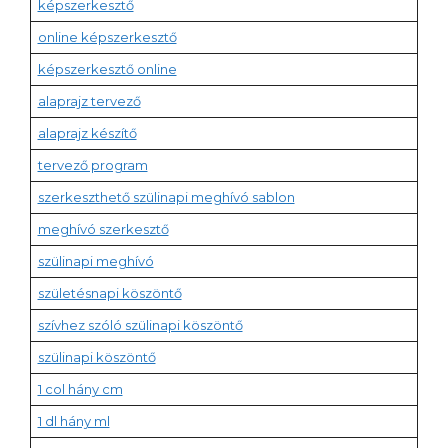
képszerkesztő
online képszerkesztő
képszerkesztő online
alaprajz tervező
alaprajz készítő
tervező program
szerkeszthető szülinapi meghívó sablon
meghívó szerkesztő
szülinapi meghívó
születésnapi köszöntő
szívhez szóló szülinapi köszöntő
szülinapi köszöntő
1 col hány cm
1 dl hány ml