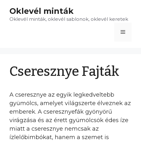
Kilépés
Oklevél minták
a
Oklevél minták, oklevél sablonok, oklevél keretek
tartalomba
Menü
Cseresznye Fajták
A cseresznye az egyik legkedveltebb
gyümölcs, amelyet világszerte élveznek az
emberek. A cseresznyefák gyönyörű
virágzása és az érett gyümölcsök édes íze
miatt a cseresznye nemcsak az
ízlelőbimbókat, hanem a szemet is