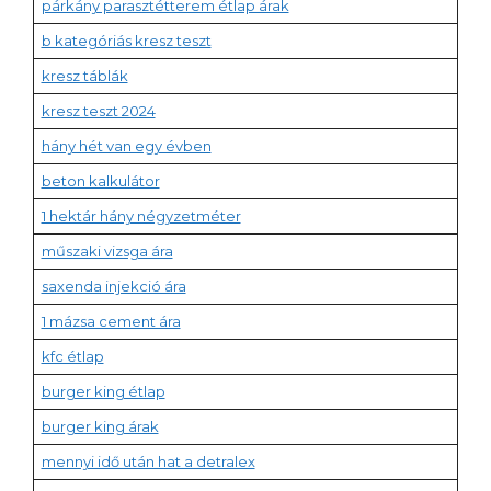
párkány parasztétterem étlap árak
b kategóriás kresz teszt
kresz táblák
kresz teszt 2024
hány hét van egy évben
beton kalkulátor
1 hektár hány négyzetméter
műszaki vizsga ára
saxenda injekció ára
1 mázsa cement ára
kfc étlap
burger king étlap
burger king árak
mennyi idő után hat a detralex