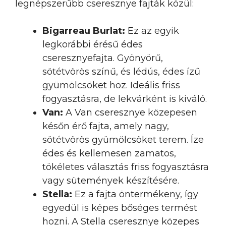
legnépszerűbb cseresznye fajták közül:
Bigarreau Burlat:
Ez az egyik
legkorábbi érésű édes
cseresznyefajta. Gyönyörű,
sötétvörös színű, és lédús, édes ízű
gyümölcsöket hoz. Ideális friss
fogyasztásra, de lekvárként is kiváló.
Van:
A Van cseresznye közepesen
későn érő fajta, amely nagy,
sötétvörös gyümölcsöket terem. Íze
édes és kellemesen zamatos,
tökéletes választás friss fogyasztásra
vagy sütemények készítésére.
Stella:
Ez a fajta öntermékeny, így
egyedül is képes bőséges termést
hozni. A Stella cseresznye közepes