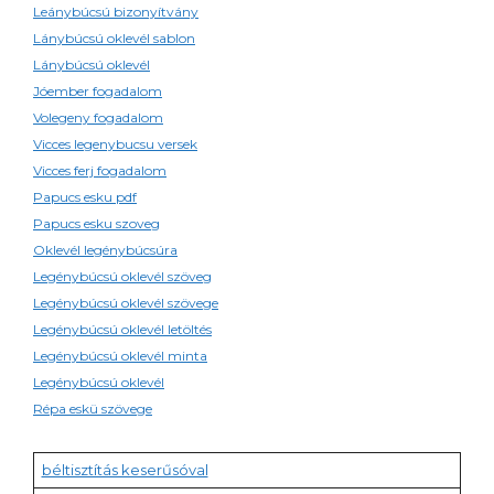
Leánybúcsú bizonyítvány
Lánybúcsú oklevél sablon
Lánybúcsú oklevél
Jóember fogadalom
Volegeny fogadalom
Vicces legenybucsu versek
Vicces ferj fogadalom
Papucs esku pdf
Papucs esku szoveg
Oklevél legénybúcsúra
Legénybúcsú oklevél szöveg
Legénybúcsú oklevél szövege
Legénybúcsú oklevél letöltés
Legénybúcsú oklevél minta
Legénybúcsú oklevél
Répa eskü szövege
béltisztítás keserűsóval