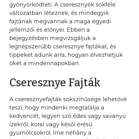
gyönyörködteti. A cseresznyék sokféle
változatban léteznek, és mindegyik
fajtának megvannak a maga egyedi
jellemzői és előnyei. Ebben a
bejegyzésben megvizsgáljuk a
legnépszerűbb cseresznye fajtákat, és
tippeket adunk arra, hogyan élvezhetjük
őket a mindennapokban.
Cseresznye Fajták
A cseresznyefajták sokszínűsége lehetővé
teszi, hogy mindenki megtalálja a
kedvencét, legyen szó édes vagy savanyú
ízekről, korai vagy késői érésű
gyümölcsökről. Íme néhány a