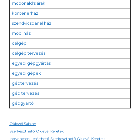
mcdonald's árak
konténerház
szendvicspanel ház
mobilház
célgép
célgép tervezés
egyedi gépgyártás
egyedi gépek
géptervezés
gép tervezés
gépgyártó
Oklevél Sablon
Szerkeszthető Oklevél Keretek
Ingyenesen Letölthető Szerkeszthető Oklevél Keretek