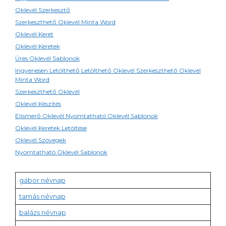
Oklevél Szerkesztő
Szerkeszthető Oklevél Minta Word
Oklevél Keret
Oklevél Keretek
Üres Oklevél Sablonok
Ingyenesen Letölthető Letölthető Oklevél Szerkeszthető Oklevél
Minta Word
Szerkeszthető Oklevél
Oklevél Készítés
Elismerő Oklevél Nyomtatható Oklevél Sablonok
Oklevél Keretek Letöltése
Oklevél Szövegek
Nyomtatható Oklevél Sablonok
gábor névnap
tamás névnap
balázs névnap