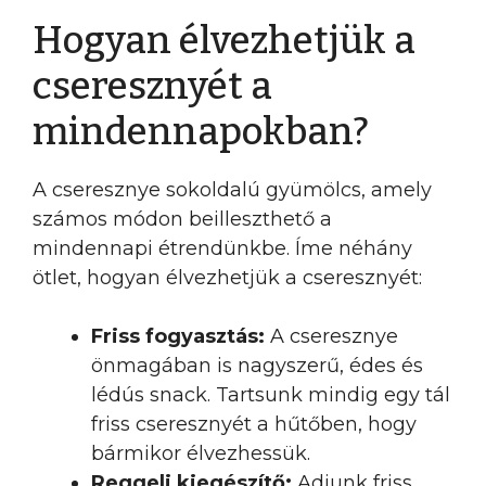
Hogyan élvezhetjük a
cseresznyét a
mindennapokban?
A cseresznye sokoldalú gyümölcs, amely
számos módon beilleszthető a
mindennapi étrendünkbe. Íme néhány
ötlet, hogyan élvezhetjük a cseresznyét:
Friss fogyasztás:
A cseresznye
önmagában is nagyszerű, édes és
lédús snack. Tartsunk mindig egy tál
friss cseresznyét a hűtőben, hogy
bármikor élvezhessük.
Reggeli kiegészítő:
Adjunk friss