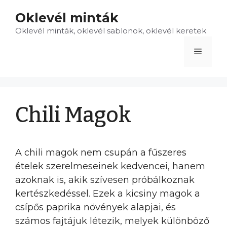
Kilépés
Oklevél minták
a
Oklevél minták, oklevél sablonok, oklevél keretek
tartalomba
Menü
Chili Magok
A chili magok nem csupán a fűszeres
ételek szerelmeseinek kedvencei, hanem
azoknak is, akik szívesen próbálkoznak
kertészkedéssel. Ezek a kicsiny magok a
csípős paprika növények alapjai, és
számos fajtájuk létezik, melyek különböző