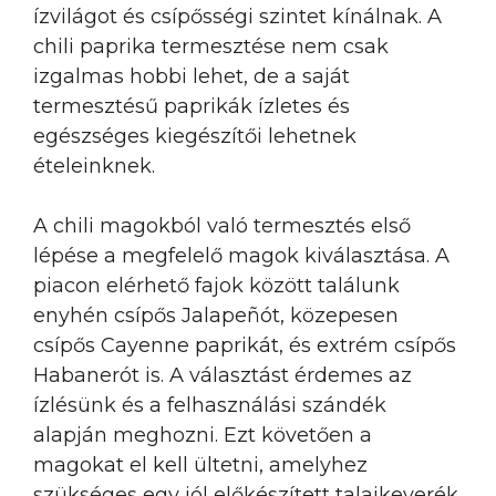
ízvilágot és csípősségi szintet kínálnak. A
chili paprika termesztése nem csak
izgalmas hobbi lehet, de a saját
termesztésű paprikák ízletes és
egészséges kiegészítői lehetnek
ételeinknek.
A chili magokból való termesztés első
lépése a megfelelő magok kiválasztása. A
piacon elérhető fajok között találunk
enyhén csípős Jalapeñót, közepesen
csípős Cayenne paprikát, és extrém csípős
Habanerót is. A választást érdemes az
ízlésünk és a felhasználási szándék
alapján meghozni. Ezt követően a
magokat el kell ültetni, amelyhez
szükséges egy jól előkészített talajkeverék.