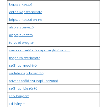
képszerkesztő
online képszerkesztő
képszerkesztő online
alaprajz tervező
alaprajz készítő
tervező program
szerkeszthető szülinapi meghívó sablon
meghívó szerkesztő
szülinapi meghívó
születésnapi köszöntő
szívhez szóló szülinapi köszöntő
szülinapi köszöntő
1 col hány cm
1 dl hány ml