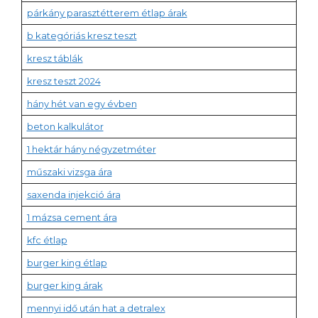
párkány parasztétterem étlap árak
b kategóriás kresz teszt
kresz táblák
kresz teszt 2024
hány hét van egy évben
beton kalkulátor
1 hektár hány négyzetméter
műszaki vizsga ára
saxenda injekció ára
1 mázsa cement ára
kfc étlap
burger king étlap
burger king árak
mennyi idő után hat a detralex