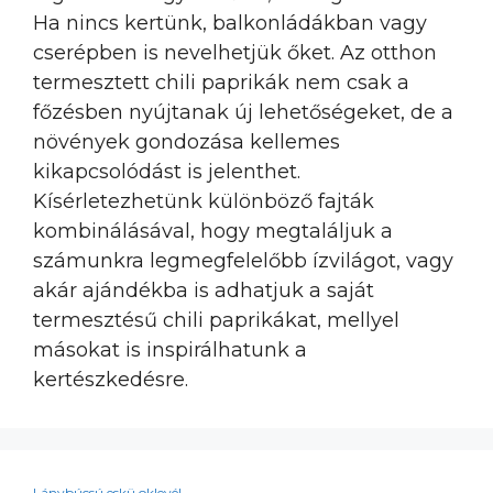
Ha nincs kertünk, balkonládákban vagy
cserépben is nevelhetjük őket. Az otthon
termesztett chili paprikák nem csak a
főzésben nyújtanak új lehetőségeket, de a
növények gondozása kellemes
kikapcsolódást is jelenthet.
Kísérletezhetünk különböző fajták
kombinálásával, hogy megtaláljuk a
számunkra legmegfelelőbb ízvilágot, vagy
akár ajándékba is adhatjuk a saját
termesztésű chili paprikákat, mellyel
másokat is inspirálhatunk a
kertészkedésre.
Lánybúcsú eskü oklevél