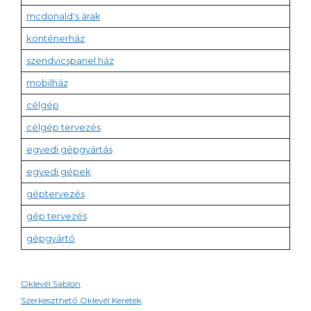
mcdonald's árak
konténerház
szendvicspanel ház
mobilház
célgép
célgép tervezés
egyedi gépgyártás
egyedi gépek
géptervezés
gép tervezés
gépgyártó
Oklevél Sablon
Szerkeszthető Oklevél Keretek