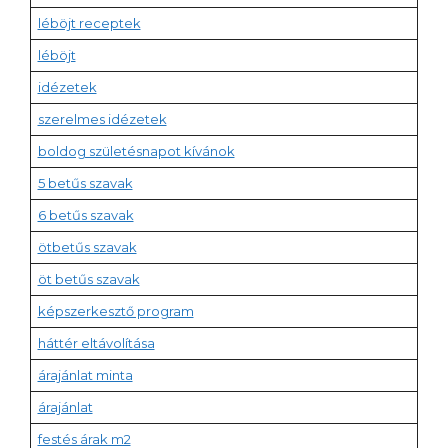
léböjt receptek
léböjt
idézetek
szerelmes idézetek
boldog születésnapot kívánok
5 betűs szavak
6 betűs szavak
ötbetűs szavak
öt betűs szavak
képszerkesztő program
háttér eltávolítása
árajánlat minta
árajánlat
festés árak m2