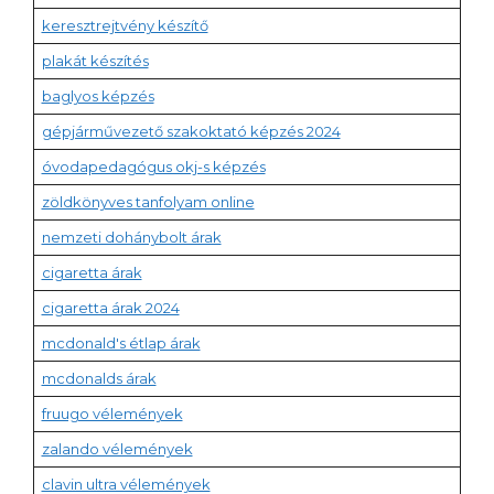
keresztrejtvény készítő
plakát készítés
baglyos képzés
gépjárművezető szakoktató képzés 2024
óvodapedagógus okj-s képzés
zöldkönyves tanfolyam online
nemzeti dohánybolt árak
cigaretta árak
cigaretta árak 2024
mcdonald's étlap árak
mcdonalds árak
fruugo vélemények
zalando vélemények
clavin ultra vélemények