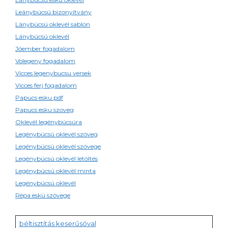
Leánybúcsú bizonyítvány
Lánybúcsú oklevél sablon
Lánybúcsú oklevél
Jóember fogadalom
Volegeny fogadalom
Vicces legenybucsu versek
Vicces ferj fogadalom
Papucs esku pdf
Papucs esku szoveg
Oklevél legénybúcsúra
Legénybúcsú oklevél szöveg
Legénybúcsú oklevél szövege
Legénybúcsú oklevél letöltés
Legénybúcsú oklevél minta
Legénybúcsú oklevél
Répa eskü szövege
béltisztítás keserűsóval