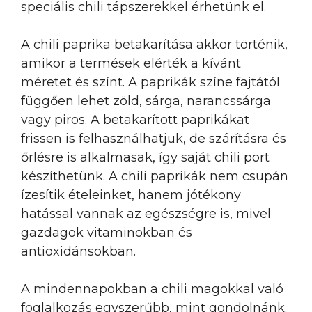
speciális chili tápszerekkel érhetünk el.
A chili paprika betakarítása akkor történik,
amikor a termések elérték a kívánt
méretet és színt. A paprikák színe fajtától
függően lehet zöld, sárga, narancssárga
vagy piros. A betakarított paprikákat
frissen is felhasználhatjuk, de szárításra és
őrlésre is alkalmasak, így saját chili port
készíthetünk. A chili paprikák nem csupán
ízesítik ételeinket, hanem jótékony
hatással vannak az egészségre is, mivel
gazdagok vitaminokban és
antioxidánsokban.
A mindennapokban a chili magokkal való
foglalkozás egyszerűbb, mint gondolnánk.