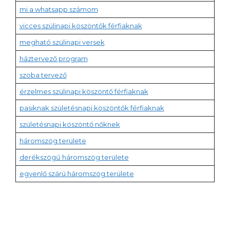
mi a whatsapp számom
vicces szülinapi köszöntők férfiaknak
megható szülinapi versek
háztervező program
szoba tervező
érzelmes szülinapi köszöntő férfiaknak
pasiknak születésnapi köszöntők férfiaknak
születésnapi köszöntő nőknek
háromszög területe
derékszögű háromszög területe
egyenlő szárú háromszög területe