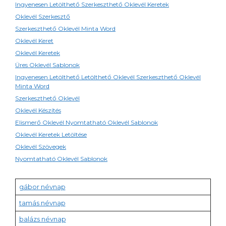
Ingyenesen Letölthető Szerkeszthető Oklevél Keretek
Oklevél Szerkesztő
Szerkeszthető Oklevél Minta Word
Oklevél Keret
Oklevél Keretek
Üres Oklevél Sablonok
Ingyenesen Letölthető Letölthető Oklevél Szerkeszthető Oklevél
Minta Word
Szerkeszthető Oklevél
Oklevél Készítés
Elismerő Oklevél Nyomtatható Oklevél Sablonok
Oklevél Keretek Letöltése
Oklevél Szövegek
Nyomtatható Oklevél Sablonok
gábor névnap
tamás névnap
balázs névnap