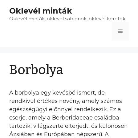
Kilépés
Oklevél minták
a
Oklevél minták, oklevél sablonok, oklevél keretek
tartalomba
Menü
Borbolya
A borbolya egy kevésbé ismert, de
rendkívül értékes növény, amely számos
egészségügyi előnnyel rendelkezik. Ez a
cserje, amely a Berberidaceae családba
tartozik, világszerte elterjedt, és különösen
Ázsiában és Európában népszerű. A