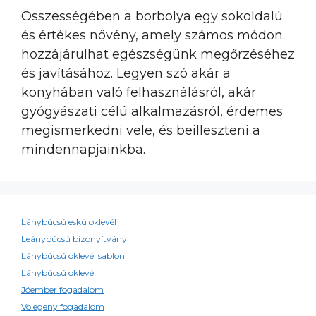
Összességében a borbolya egy sokoldalú
és értékes növény, amely számos módon
hozzájárulhat egészségünk megőrzéséhez
és javításához. Legyen szó akár a
konyhában való felhasználásról, akár
gyógyászati célú alkalmazásról, érdemes
megismerkedni vele, és beilleszteni a
mindennapjainkba.
Lánybúcsú eskü oklevél
Leánybúcsú bizonyítvány
Lánybúcsú oklevél sablon
Lánybúcsú oklevél
Jóember fogadalom
Volegeny fogadalom