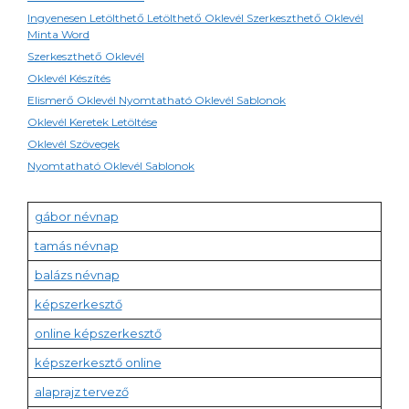
Ingyenesen Letölthető Letölthető Oklevél Szerkeszthető Oklevél
Minta Word
Szerkeszthető Oklevél
Oklevél Készítés
Elismerő Oklevél Nyomtatható Oklevél Sablonok
Oklevél Keretek Letöltése
Oklevél Szövegek
Nyomtatható Oklevél Sablonok
gábor névnap
tamás névnap
balázs névnap
képszerkesztő
online képszerkesztő
képszerkesztő online
alaprajz tervező