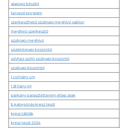
alaprajz készítő
tervező program
szerkeszthető szülinapi meghívó sablon
meghívó szerkesztő
szülinapi meghívó
születésnapi köszöntő
szívhez szóló szülinapi köszöntő
szülinapi köszöntő
1 col hány cm
1 dl hány ml
párkány parasztétterem étlap árak
b kategóriás kresz teszt
kresz táblák
kresz teszt 2024