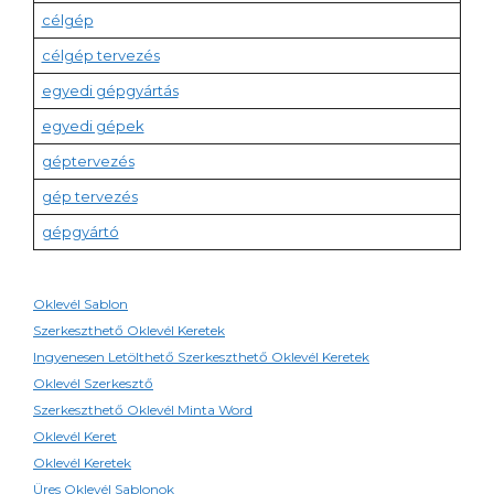
célgép
célgép tervezés
egyedi gépgyártás
egyedi gépek
géptervezés
gép tervezés
gépgyártó
Oklevél Sablon
Szerkeszthető Oklevél Keretek
Ingyenesen Letölthető Szerkeszthető Oklevél Keretek
Oklevél Szerkesztő
Szerkeszthető Oklevél Minta Word
Oklevél Keret
Oklevél Keretek
Üres Oklevél Sablonok