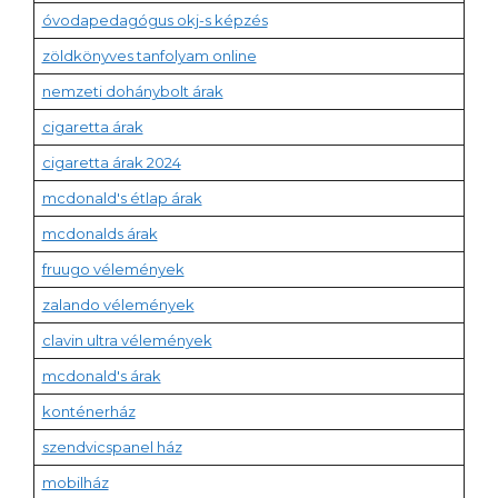
óvodapedagógus okj-s képzés
zöldkönyves tanfolyam online
nemzeti dohánybolt árak
cigaretta árak
cigaretta árak 2024
mcdonald's étlap árak
mcdonalds árak
fruugo vélemények
zalando vélemények
clavin ultra vélemények
mcdonald's árak
konténerház
szendvicspanel ház
mobilház