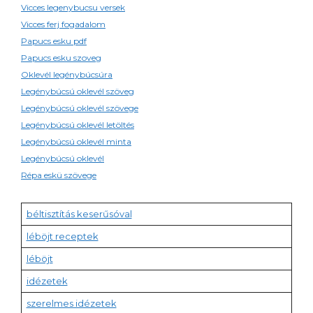
Vicces legenybucsu versek
Vicces ferj fogadalom
Papucs esku pdf
Papucs esku szoveg
Oklevél legénybúcsúra
Legénybúcsú oklevél szöveg
Legénybúcsú oklevél szövege
Legénybúcsú oklevél letöltés
Legénybúcsú oklevél minta
Legénybúcsú oklevél
Répa eskü szövege
béltisztítás keserűsóval
léböjt receptek
léböjt
idézetek
szerelmes idézetek