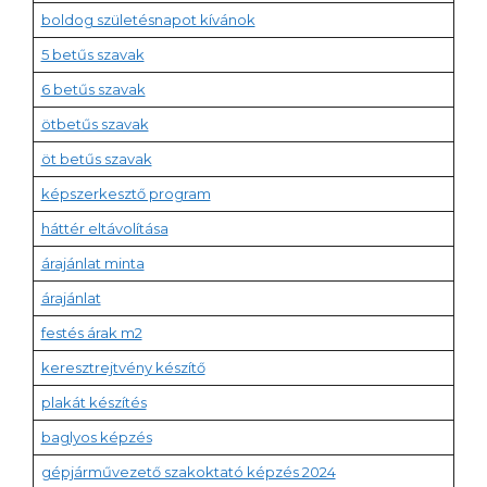
boldog születésnapot kívánok
5 betűs szavak
6 betűs szavak
ötbetűs szavak
öt betűs szavak
képszerkesztő program
háttér eltávolítása
árajánlat minta
árajánlat
festés árak m2
keresztrejtvény készítő
plakát készítés
baglyos képzés
gépjárművezető szakoktató képzés 2024