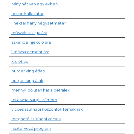
hány hét van egy évben
beton kalkulátor
1 hektár hány négyzetméter
műszaki vizsga ára
saxenda injekció ára
1 mázsa cement ára
kfc étlap
burger king étlap
burger king árak
mennyi idő után hat a detralex
mi a whatsapp számom
vicces szülinapi köszöntők férfiaknak
megható szülinapi versek
háztervező program