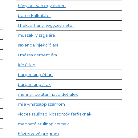
hány hét van egy évben
beton kalkulátor
1 hektár hány négyzetméter
műszaki vizsga ára
saxenda injekció ára
1 mázsa cement ára
kfc étlap
burger king étlap
burger king árak
mennyi idő után hat a detralex
mi a whatsapp számom
vicces szülinapi köszöntők férfiaknak
megható szülinapi versek
háztervező program