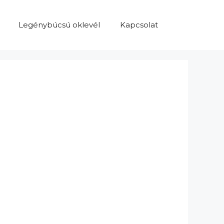
Legénybúcsú oklevél
Kapcsolat