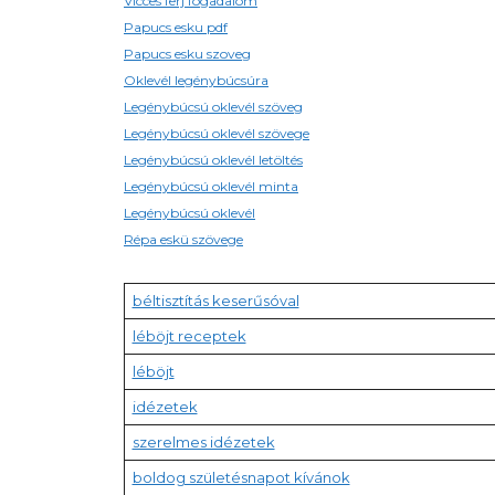
Vicces ferj fogadalom
Papucs esku pdf
Papucs esku szoveg
Oklevél legénybúcsúra
Legénybúcsú oklevél szöveg
Legénybúcsú oklevél szövege
Legénybúcsú oklevél letöltés
Legénybúcsú oklevél minta
Legénybúcsú oklevél
Répa eskü szövege
béltisztítás keserűsóval
léböjt receptek
léböjt
idézetek
szerelmes idézetek
boldog születésnapot kívánok