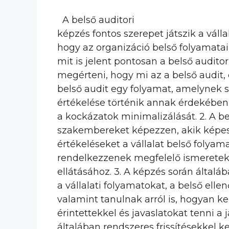
A belső auditori
képzés fontos szerepet játszik a vál
hogy az organizáció belső folyamat
mit is jelent pontosan a belső audito
megérteni, hogy mi az a belső audit, 
belső audit egy folyamat, amelynek s
értékelése történik annak érdekében
a kockázatok minimalizálását. 2. A be
szakembereket képezzen, akik képese
értékeléseket a vállalat belső folyam
rendelkezzenek megfelelő ismeretek
ellátásához. 3. A képzés során által
a vállalati folyamatokat, a belső elle
valamint tanulnak arról is, hogyan 
érintettekkel és javaslatokat tenni a j
általában rendszeres frissítésekkel k