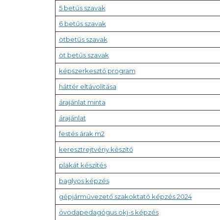
5 betűs szavak
6 betűs szavak
ötbetűs szavak
öt betűs szavak
képszerkesztő program
háttér eltávolítása
árajánlat minta
árajánlat
festés árak m2
keresztrejtvény készítő
plakát készítés
baglyos képzés
gépjárművezető szakoktató képzés 2024
óvodapedagógus okj-s képzés