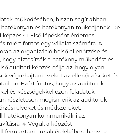
lalatok működésében, hiszen segít abban,
ai hatékonyan és hatékonyan működjenek. De
ri képzés? 1. Első lépésként érdemes
és miért fontos egy vállalat számára. A
orán az organizáció belső ellenőrzése és
, hogy biztosítsák a hatékony működést és
lső auditori képzés célja az, hogy olyan
k végrehajtani ezeket az ellenőrzéseket és
ataiban. Ezért fontos, hogy az auditorok
kel és készségekkel ezen feladatok
ában részletesen megismerik az auditorok
nőrzési elveket és módszereket,
kell hatékonyan kommunikálni az
avításra. 4. Végül, a képzést
ell fenntartani annak érdekében, hogy az