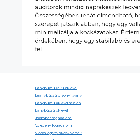
auditorok mindig naprakészek legye
Összességében tehát elmondható, hog
szerepet játszik abban, hogy egy vá
minimalizálja a kockázatokat. Érdem
érdekében, hogy egy stabilabb és er
fel.
Lánybúcsú eskü oklevél
Leánybúcsú bizonyítvány
Lánybúcsú oklevél sablon
Lánybúcsú oklevél
Jóember fogadalom
Volegeny fogadalom
Vicces legenybucsu versek