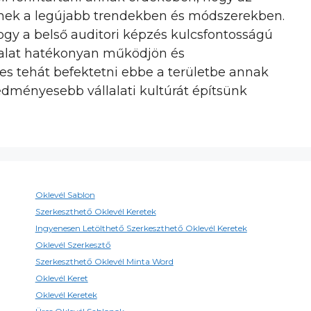
nek a legújabb trendekben és módszerekben.
y a belső auditori képzés kulcsfontosságú
llalat hatékonyan működjön és
es tehát befektetni ebbe a területbe annak
edményesebb vállalati kultúrát építsünk
Oklevél Sablon
Szerkeszthető Oklevél Keretek
Ingyenesen Letölthető Szerkeszthető Oklevél Keretek
Oklevél Szerkesztő
Szerkeszthető Oklevél Minta Word
Oklevél Keret
Oklevél Keretek