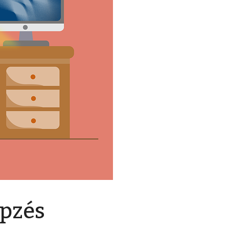
épzés