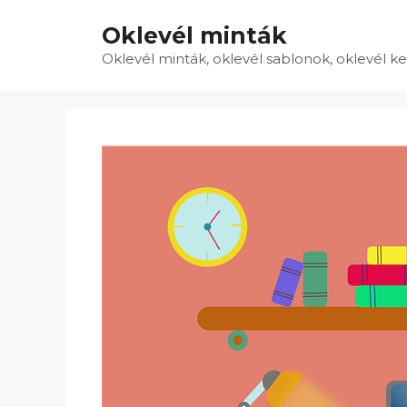
Kilépés
Oklevél minták
a
tartalomba
Oklevél minták, oklevél sablonok, oklevél k