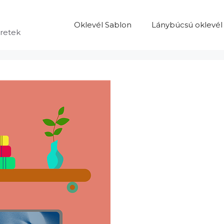
Oklevél Sablon
Lánybúcsú oklevél
eretek