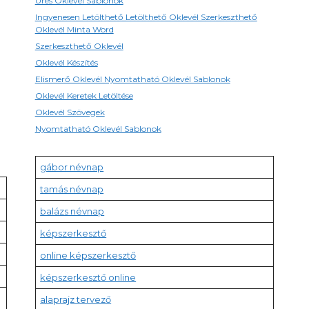
Üres Oklevél Sablonok
Ingyenesen Letölthető Letölthető Oklevél Szerkeszthető
Oklevél Minta Word
Szerkeszthető Oklevél
Oklevél Készítés
Elismerő Oklevél Nyomtatható Oklevél Sablonok
Oklevél Keretek Letöltése
Oklevél Szövegek
Nyomtatható Oklevél Sablonok
gábor névnap
tamás névnap
balázs névnap
képszerkesztő
online képszerkesztő
képszerkesztő online
alaprajz tervező