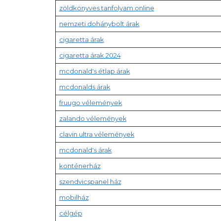
zöldkönyves tanfolyam online
nemzeti dohánybolt árak
cigaretta árak
cigaretta árak 2024
mcdonald's étlap árak
mcdonalds árak
fruugo vélemények
zalando vélemények
clavin ultra vélemények
mcdonald's árak
konténerház
szendvicspanel ház
mobilház
célgép