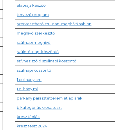
alaprajz készítő
tervező program
szerkeszthető szülinapi meghívó sablon
meghívó szerkesztő
szülinapi meghívó
születésnapi köszöntő
szívhez szóló szülinapi köszöntő
szülinapi köszöntő
1 col hány cm
1 dl hány ml
párkány parasztétterem étlap árak
b kategóriás kresz teszt
kresz táblák
kresz teszt 2024