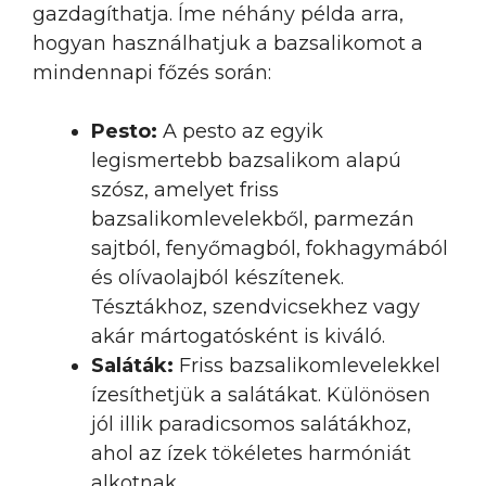
gazdagíthatja. Íme néhány példa arra,
hogyan használhatjuk a bazsalikomot a
mindennapi főzés során:
Pesto:
A pesto az egyik
legismertebb bazsalikom alapú
szósz, amelyet friss
bazsalikomlevelekből, parmezán
sajtból, fenyőmagból, fokhagymából
és olívaolajból készítenek.
Tésztákhoz, szendvicsekhez vagy
akár mártogatósként is kiváló.
Saláták:
Friss bazsalikomlevelekkel
ízesíthetjük a salátákat. Különösen
jól illik paradicsomos salátákhoz,
ahol az ízek tökéletes harmóniát
alkotnak.