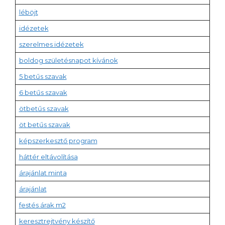
léböjt
idézetek
szerelmes idézetek
boldog születésnapot kívánok
5 betűs szavak
6 betűs szavak
ötbetűs szavak
öt betűs szavak
képszerkesztő program
háttér eltávolítása
árajánlat minta
árajánlat
festés árak m2
keresztrejtvény készítő