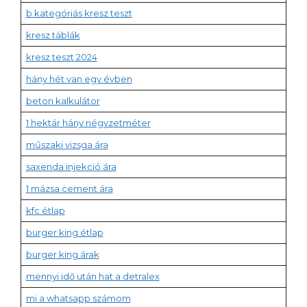
b kategóriás kresz teszt
kresz táblák
kresz teszt 2024
hány hét van egy évben
beton kalkulátor
1 hektár hány négyzetméter
műszaki vizsga ára
saxenda injekció ára
1 mázsa cement ára
kfc étlap
burger king étlap
burger king árak
mennyi idő után hat a detralex
mi a whatsapp számom