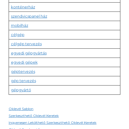
konténerház
szendvicspanel ház
mobilház
célgép
célgép tervezés
egyedi gépgyártás
egyedi gépek
géptervezés
gép tervezés
gépgyártó
Oklevél Sablon
Szerkeszthető Oklevél Keretek
Ingyenesen Letölthető Szerkeszthető Oklevél Keretek