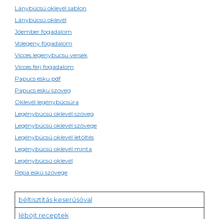
Lánybúcsú oklevél sablon
Lánybúcsú oklevél
Jóember fogadalom
Volegeny fogadalom
Vicces legenybucsu versek
Vicces ferj fogadalom
Papucs esku pdf
Papucs esku szoveg
Oklevél legénybúcsúra
Legénybúcsú oklevél szöveg
Legénybúcsú oklevél szövege
Legénybúcsú oklevél letöltés
Legénybúcsú oklevél minta
Legénybúcsú oklevél
Répa eskü szövege
béltisztítás keserűsóval
léböjt receptek