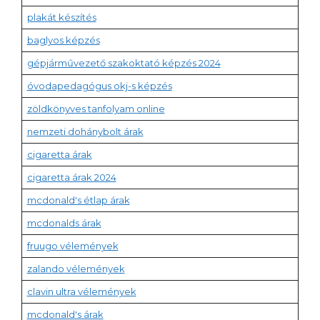
plakát készítés
baglyos képzés
gépjárművezető szakoktató képzés 2024
óvodapedagógus okj-s képzés
zöldkönyves tanfolyam online
nemzeti dohánybolt árak
cigaretta árak
cigaretta árak 2024
mcdonald's étlap árak
mcdonalds árak
fruugo vélemények
zalando vélemények
clavin ultra vélemények
mcdonald's árak