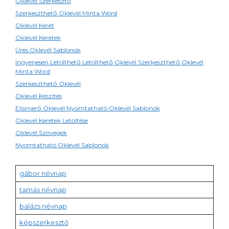
Oklevél Szerkesztő
Szerkeszthető Oklevél Minta Word
Oklevél Keret
Oklevél Keretek
Üres Oklevél Sablonok
Ingyenesen Letölthető Letölthető Oklevél Szerkeszthető Oklevél
Minta Word
Szerkeszthető Oklevél
Oklevél Készítés
Elismerő Oklevél Nyomtatható Oklevél Sablonok
Oklevél Keretek Letöltése
Oklevél Szövegek
Nyomtatható Oklevél Sablonok
gábor névnap
tamás névnap
balázs névnap
képszerkesztő