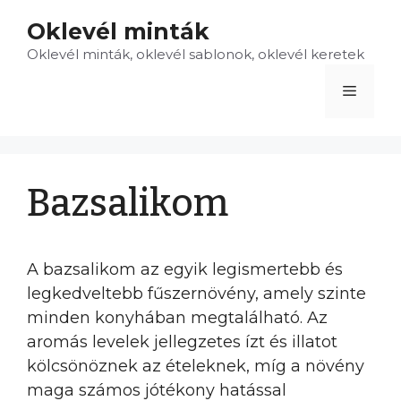
Kilépés
Oklevél minták
a
Oklevél minták, oklevél sablonok, oklevél keretek
tartalomba
Menü
Bazsalikom
A bazsalikom az egyik legismertebb és
legkedveltebb fűszernövény, amely szinte
minden konyhában megtalálható. Az
aromás levelek jellegzetes ízt és illatot
kölcsönöznek az ételeknek, míg a növény
maga számos jótékony hatással