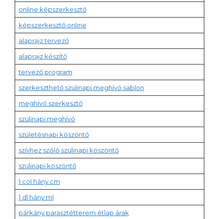
online képszerkesztő
képszerkesztő online
alaprajz tervező
alaprajz készítő
tervező program
szerkeszthető szülinapi meghívó sablon
meghívó szerkesztő
szülinapi meghívó
születésnapi köszöntő
szívhez szóló szülinapi köszöntő
szülinapi köszöntő
1 col hány cm
1 dl hány ml
párkány parasztétterem étlap árak