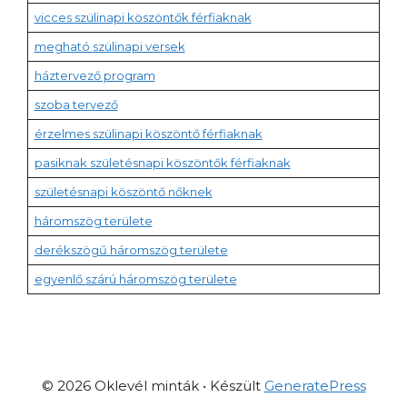
vicces szülinapi köszöntők férfiaknak
megható szülinapi versek
háztervező program
szoba tervező
érzelmes szülinapi köszöntő férfiaknak
pasiknak születésnapi köszöntők férfiaknak
születésnapi köszöntő nőknek
háromszög területe
derékszögű háromszög területe
egyenlő szárú háromszög területe
© 2026 Oklevél minták
• Készült
GeneratePress