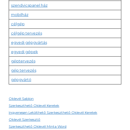
szendvicspanel ház
mobilház
célgép
célgép tervezés
egyedi gépgyártás
egyedi gépek
géptervezés
gép tervezés
gépgyártó
Oklevél Sablon
Szerkeszthető Oklevél Keretek
Ingyenesen Letölthető Szerkeszthető Oklevél Keretek
Oklevél Szerkesztő
Szerkeszthető Oklevél Minta Word