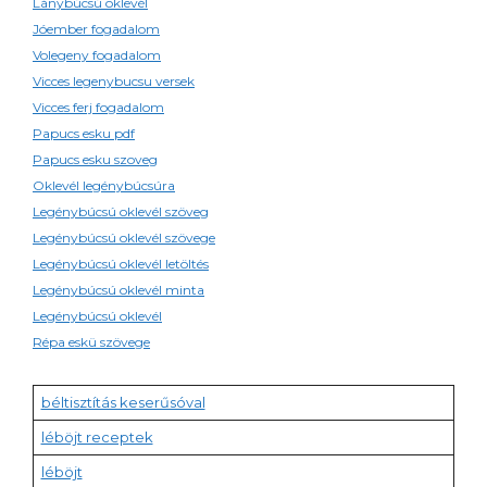
Lánybúcsú oklevél
Jóember fogadalom
Volegeny fogadalom
Vicces legenybucsu versek
Vicces ferj fogadalom
Papucs esku pdf
Papucs esku szoveg
Oklevél legénybúcsúra
Legénybúcsú oklevél szöveg
Legénybúcsú oklevél szövege
Legénybúcsú oklevél letöltés
Legénybúcsú oklevél minta
Legénybúcsú oklevél
Répa eskü szövege
béltisztítás keserűsóval
léböjt receptek
léböjt