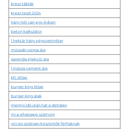
kresz táblák
kresz teszt 2024
hány hét van egy évben
beton kalkulátor
1 hektár hány négyzetméter
műszaki vizsga ára
saxenda injekció ára
1 mázsa cement ára
kfc étlap
burger king étlap
burger king árak
mennyi idő után hat a detralex
mi a whatsapp számom
vicces szülinapi köszöntők férfiaknak