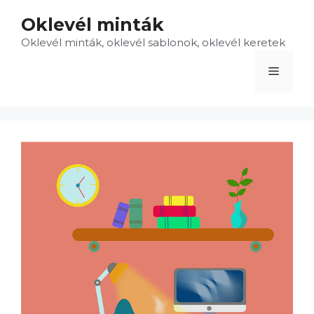
Kilépés
Oklevél minták
a
Oklevél minták, oklevél sablonok, oklevél keretek
tartalomba
Menü