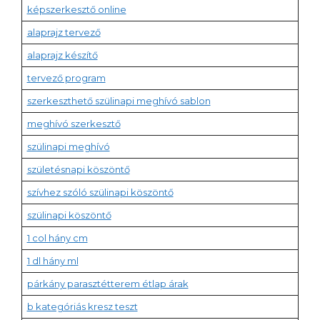
képszerkesztő online
alaprajz tervező
alaprajz készítő
tervező program
szerkeszthető szülinapi meghívó sablon
meghívó szerkesztő
szülinapi meghívó
születésnapi köszöntő
szívhez szóló szülinapi köszöntő
szülinapi köszöntő
1 col hány cm
1 dl hány ml
párkány parasztétterem étlap árak
b kategóriás kresz teszt