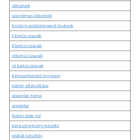
idézetek
szerelmes idézetek
boldog születésnapot kívánok
5 betűs szavak
6 betűs szavak
ötbetűs szavak
öt betűs szavak
képszerkesztő program
háttér eltávolítása
árajánlat minta
árajánlat
festés árak m2
keresztrejtvény készítő
plakát készítés