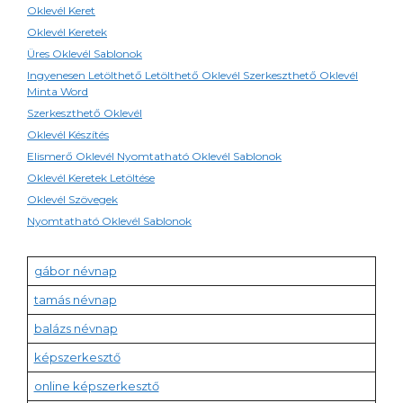
Oklevél Keret
Oklevél Keretek
Üres Oklevél Sablonok
Ingyenesen Letölthető Letölthető Oklevél Szerkeszthető Oklevél
Minta Word
Szerkeszthető Oklevél
Oklevél Készítés
Elismerő Oklevél Nyomtatható Oklevél Sablonok
Oklevél Keretek Letöltése
Oklevél Szövegek
Nyomtatható Oklevél Sablonok
gábor névnap
tamás névnap
balázs névnap
képszerkesztő
online képszerkesztő