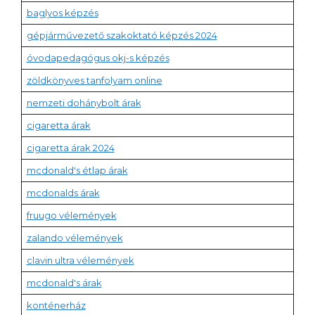
baglyos képzés
gépjárművezető szakoktató képzés 2024
óvodapedagógus okj-s képzés
zöldkönyves tanfolyam online
nemzeti dohánybolt árak
cigaretta árak
cigaretta árak 2024
mcdonald's étlap árak
mcdonalds árak
fruugo vélemények
zalando vélemények
clavin ultra vélemények
mcdonald's árak
konténerház