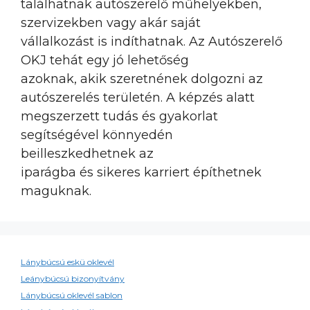
találhatnak autószerelő műhelyekben,
szervizekben vagy akár saját
vállalkozást is indíthatnak. Az Autószerelő
OKJ tehát egy jó lehetőség
azoknak, akik szeretnének dolgozni az
autószerelés területén. A képzés alatt
megszerzett tudás és gyakorlat
segítségével könnyedén
beilleszkedhetnek az
iparágba és sikeres karriert építhetnek
maguknak.
Lánybúcsú eskü oklevél
Leánybúcsú bizonyítvány
Lánybúcsú oklevél sablon