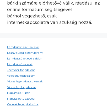
bárki számára elérhetővé válik, ráadásul az
online formátum segítségével
bárhol végezhető, csak
internetkapcsolatra van szükség hozzá.
Lánybúcsú eskü oklevél
Leánybúcsú bizonyítvány
Lánybúcsú oklevél sablon
Lánybúcsú oklevél
Jóember fogadalom
Volegeny fogadalom
Vicces legenybucsu versek
Vicces ferj fogadalom
Papucs esku pdf
Papucs esku szoveg
Oklevél legénybúcsúra