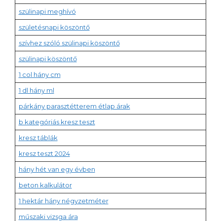
szülinapi meghívó
születésnapi köszöntő
szívhez szóló szülinapi köszöntő
szülinapi köszöntő
1 col hány cm
1 dl hány ml
párkány parasztétterem étlap árak
b kategóriás kresz teszt
kresz táblák
kresz teszt 2024
hány hét van egy évben
beton kalkulátor
1 hektár hány négyzetméter
műszaki vizsga ára