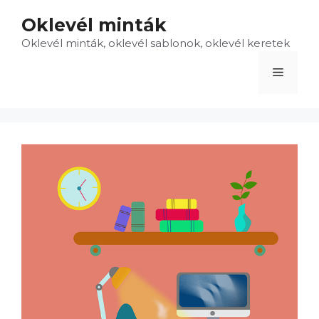
Kilépés
Oklevél minták
a
Oklevél minták, oklevél sablonok, oklevél keretek
tartalomba
Menü