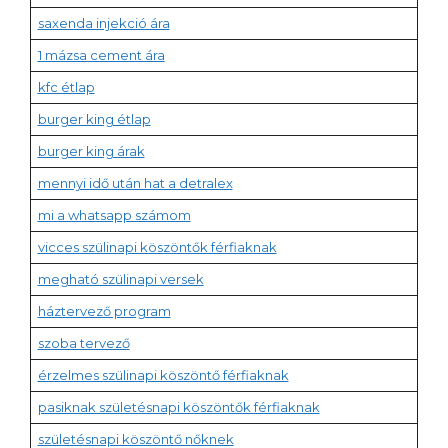
saxenda injekció ára
1 mázsa cement ára
kfc étlap
burger king étlap
burger king árak
mennyi idő után hat a detralex
mi a whatsapp számom
vicces szülinapi köszöntők férfiaknak
megható szülinapi versek
háztervező program
szoba tervező
érzelmes szülinapi köszöntő férfiaknak
pasiknak születésnapi köszöntők férfiaknak
születésnapi köszöntő nőknek