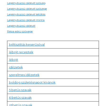
Legénybúcsú oklevél szöveg
Legénybúcsú oklevél szövege
Legénybúcsú oklevél letöltés
Legénybúcsú oklevél minta
Legénybúcsú oklevél
Répa eskü szövege
béltisztítás keserűsóval
léböjt receptek
léböjt
idézetek
szerelmes idézetek
boldog születésnapot kívánok
5 betűs szavak
6 betűs szavak
ötbetűs szavak