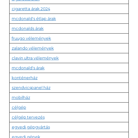
cigaretta árak 2024
mcdonald's étlap árak
mcdonalds árak
fruugo vélemények
zalando vélemények
clavin ultra vélemények
mcdonald's árak
konténerház
szendvicspanel ház
mobilház
célgép
célgép tervezés
egyedi gépgyártás
egyedi gépek