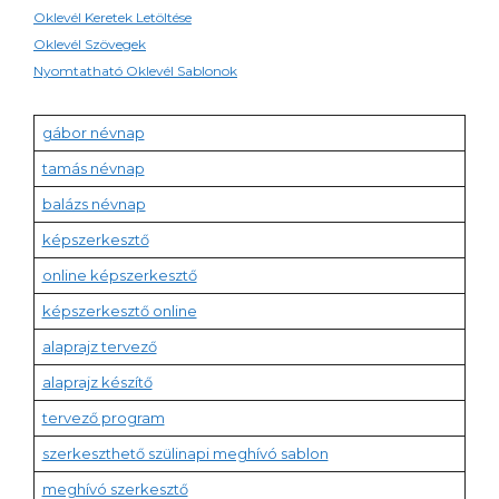
Oklevél Keretek Letöltése
Oklevél Szövegek
Nyomtatható Oklevél Sablonok
gábor névnap
tamás névnap
balázs névnap
képszerkesztő
online képszerkesztő
képszerkesztő online
alaprajz tervező
alaprajz készítő
tervező program
szerkeszthető szülinapi meghívó sablon
meghívó szerkesztő