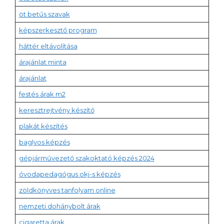
öt betűs szavak
képszerkesztő program
háttér eltávolítása
árajánlat minta
árajánlat
festés árak m2
keresztrejtvény készítő
plakát készítés
baglyos képzés
gépjárművezető szakoktató képzés 2024
óvodapedagógus okj-s képzés
zöldkönyves tanfolyam online
nemzeti dohánybolt árak
cigaretta árak