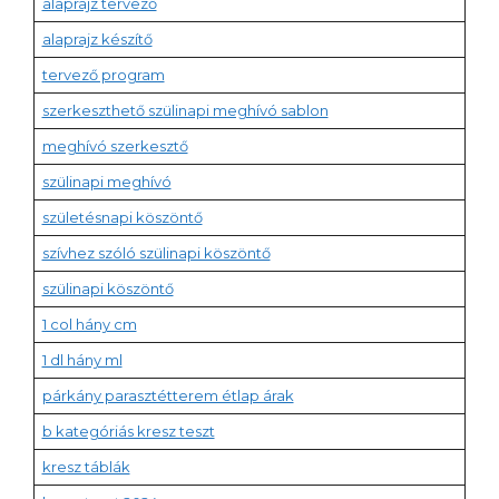
alaprajz tervező
alaprajz készítő
tervező program
szerkeszthető szülinapi meghívó sablon
meghívó szerkesztő
szülinapi meghívó
születésnapi köszöntő
szívhez szóló szülinapi köszöntő
szülinapi köszöntő
1 col hány cm
1 dl hány ml
párkány parasztétterem étlap árak
b kategóriás kresz teszt
kresz táblák