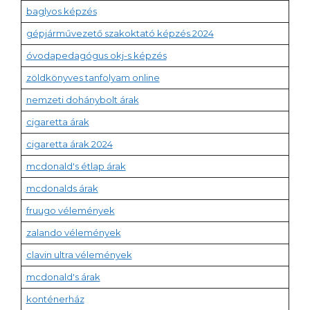
baglyos képzés
gépjárművezető szakoktató képzés 2024
óvodapedagógus okj-s képzés
zöldkönyves tanfolyam online
nemzeti dohánybolt árak
cigaretta árak
cigaretta árak 2024
mcdonald's étlap árak
mcdonalds árak
fruugo vélemények
zalando vélemények
clavin ultra vélemények
mcdonald's árak
konténerház