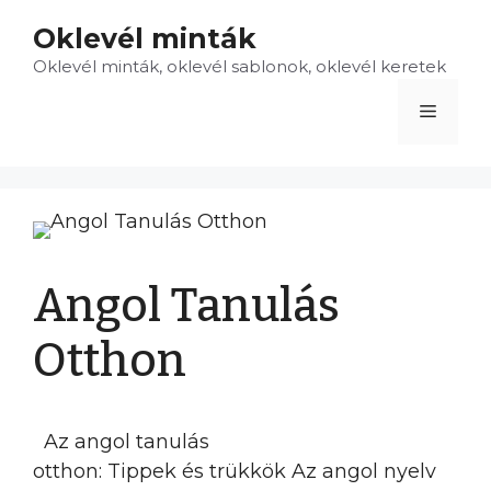
Kilépés
Oklevél minták
a
Oklevél minták, oklevél sablonok, oklevél keretek
tartalomba
Menü
Angol Tanulás
Otthon
Az angol tanulás
otthon: Tippek és trükkök Az angol nyelv