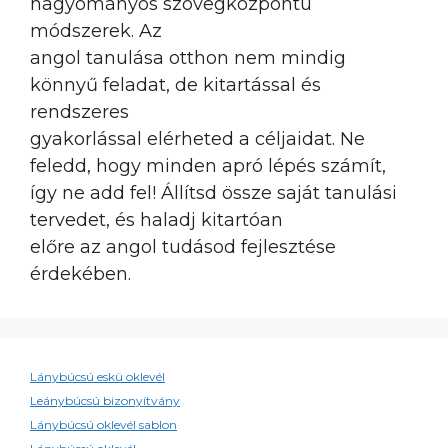
hagyományos szövegközpontú
módszerek. Az
angol tanulása otthon nem mindig
könnyű feladat, de kitartással és
rendszeres
gyakorlással elérheted a céljaidat. Ne
feledd, hogy minden apró lépés számít,
így ne add fel! Állítsd össze saját tanulási
tervedet, és haladj kitartóan
előre az angol tudásod fejlesztése
érdekében.
Lánybúcsú eskü oklevél
Leánybúcsú bizonyítvány
Lánybúcsú oklevél sablon