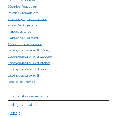
Lánybúcsú oklevél
Jóember fogadalom
Volegeny fogadalom
Vicces legenybucsu versek
Vicces ferj fogadalom
Papucs esku pdf
Papucs esku szoveg
Oklevél legénybúcsúra
Legénybúcsú oklevél szöveg
Legénybúcsú oklevél szövege
Legénybúcsú oklevél letöltés
Legénybúcsú oklevél minta
Legénybúcsú oklevél
Répa eskü szövege
béltisztítás keserűsóval
léböjt receptek
léböjt