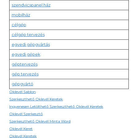
szendvicspanel ház
mobilház
célgép
célgép tervezés
egyedi gépgyártás
egyedi gépek
géptervezés
gép tervezés
gépgyártó
Oklevél Sablon
Szerkeszthető Oklevél Keretek
Ingyenesen Letölthető Szerkeszthető Oklevél Keretek
Oklevél Szerkesztő
Szerkeszthető Oklevél Minta Word
Oklevél Keret
Oklevél Keretek