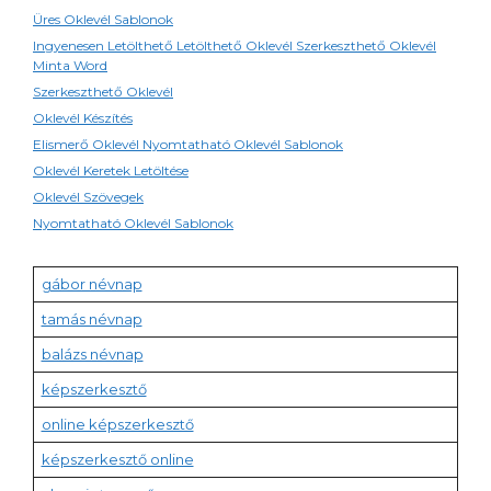
Üres Oklevél Sablonok
Ingyenesen Letölthető Letölthető Oklevél Szerkeszthető Oklevél
Minta Word
Szerkeszthető Oklevél
Oklevél Készítés
Elismerő Oklevél Nyomtatható Oklevél Sablonok
Oklevél Keretek Letöltése
Oklevél Szövegek
Nyomtatható Oklevél Sablonok
gábor névnap
tamás névnap
balázs névnap
képszerkesztő
online képszerkesztő
képszerkesztő online