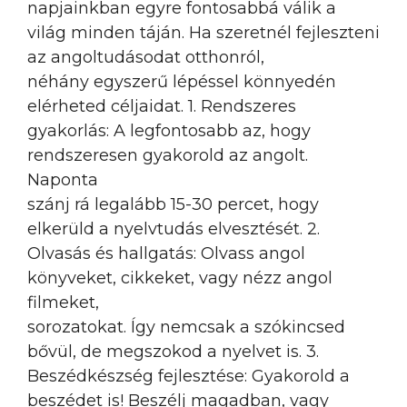
napjainkban egyre fontosabbá válik a
világ minden táján. Ha szeretnél fejleszteni
az angoltudásodat otthonról,
néhány egyszerű lépéssel könnyedén
elérheted céljaidat. 1. Rendszeres
gyakorlás: A legfontosabb az, hogy
rendszeresen gyakorold az angolt.
Naponta
szánj rá legalább 15-30 percet, hogy
elkerüld a nyelvtudás elvesztését. 2.
Olvasás és hallgatás: Olvass angol
könyveket, cikkeket, vagy nézz angol
filmeket,
sorozatokat. Így nemcsak a szókincsed
bővül, de megszokod a nyelvet is. 3.
Beszédkészség fejlesztése: Gyakorold a
beszédet is! Beszélj magadban, vagy