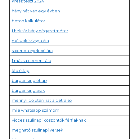
kresz teszt 2024
hány hét van egy évben
beton kalkulátor
1 hektár hány négyzetméter
műszaki vizsga ára
saxenda injekció ára
1 mázsa cement ára
kfc étlap
burger king étlap
burger king árak
mennyi idő után hat a detralex
mi a whatsapp számom
vicces szülinapi köszöntők férfiaknak
megható szülinapi versek