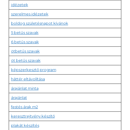
idézetek
szerelmes idézetek
boldog születésnapot kívánok
5 betűs szavak
6 betűs szavak
ötbetűs szavak
öt betűs szavak
képszerkesztő program
háttér eltávolítása
árajánlat minta
árajánlat
festés árak m2
keresztrejtvény készítő
plakát készítés