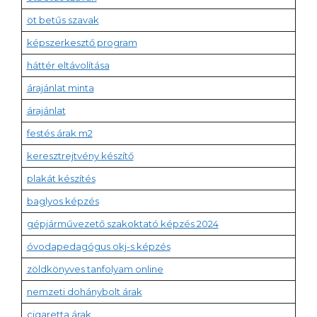
öt betűs szavak
képszerkesztő program
háttér eltávolítása
árajánlat minta
árajánlat
festés árak m2
keresztrejtvény készítő
plakát készítés
baglyos képzés
gépjárművezető szakoktató képzés 2024
óvodapedagógus okj-s képzés
zöldkönyves tanfolyam online
nemzeti dohánybolt árak
cigaretta árak