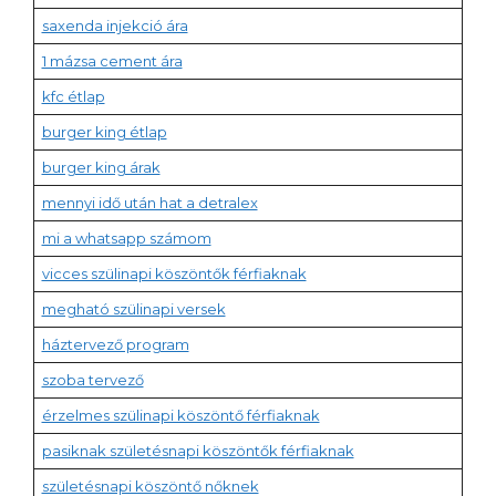
saxenda injekció ára
1 mázsa cement ára
kfc étlap
burger king étlap
burger king árak
mennyi idő után hat a detralex
mi a whatsapp számom
vicces szülinapi köszöntők férfiaknak
megható szülinapi versek
háztervező program
szoba tervező
érzelmes szülinapi köszöntő férfiaknak
pasiknak születésnapi köszöntők férfiaknak
születésnapi köszöntő nőknek