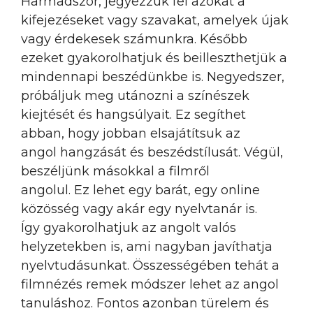
Harmadszor, jegyezzük fel azokat a
kifejezéseket vagy szavakat, amelyek újak
vagy érdekesek számunkra. Később
ezeket gyakorolhatjuk és beilleszthetjük a
mindennapi beszédünkbe is. Negyedszer,
próbáljuk meg utánozni a színészek
kiejtését és hangsúlyait. Ez segíthet
abban, hogy jobban elsajátítsuk az
angol hangzását és beszédstílusát. Végül,
beszéljünk másokkal a filmről
angolul. Ez lehet egy barát, egy online
közösség vagy akár egy nyelvtanár is.
Így gyakorolhatjuk az angolt valós
helyzetekben is, ami nagyban javíthatja
nyelvtudásunkat. Összességében tehát a
filmnézés remek módszer lehet az angol
tanuláshoz. Fontos azonban türelem és