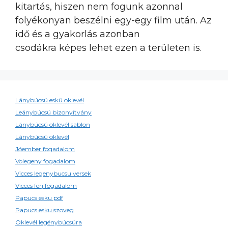
kitartás, hiszen nem fogunk azonnal
folyékonyan beszélni egy-egy film után. Az
idő és a gyakorlás azonban
csodákra képes lehet ezen a területen is.
Lánybúcsú eskü oklevél
Leánybúcsú bizonyítvány
Lánybúcsú oklevél sablon
Lánybúcsú oklevél
Jóember fogadalom
Volegeny fogadalom
Vicces legenybucsu versek
Vicces ferj fogadalom
Papucs esku pdf
Papucs esku szoveg
Oklevél legénybúcsúra