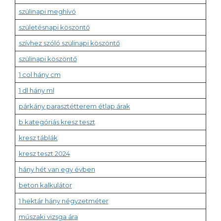
szülinapi meghívó
születésnapi köszöntő
szívhez szóló szülinapi köszöntő
szülinapi köszöntő
1 col hány cm
1 dl hány ml
párkány parasztétterem étlap árak
b kategóriás kresz teszt
kresz táblák
kresz teszt 2024
hány hét van egy évben
beton kalkulátor
1 hektár hány négyzetméter
műszaki vizsga ára