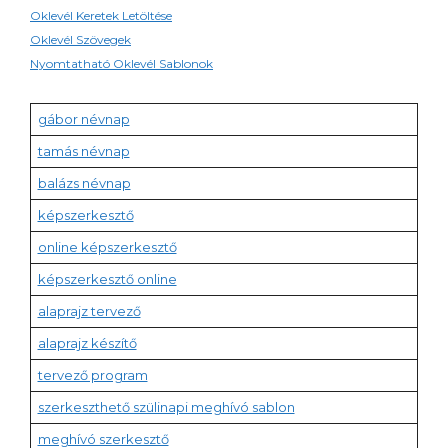
Oklevél Keretek Letöltése
Oklevél Szövegek
Nyomtatható Oklevél Sablonok
gábor névnap
tamás névnap
balázs névnap
képszerkesztő
online képszerkesztő
képszerkesztő online
alaprajz tervező
alaprajz készítő
tervező program
szerkeszthető szülinapi meghívó sablon
meghívó szerkesztő