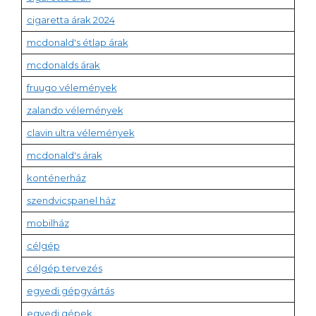
cigaretta árak 2024
mcdonald's étlap árak
mcdonalds árak
fruugo vélemények
zalando vélemények
clavin ultra vélemények
mcdonald's árak
konténerház
szendvicspanel ház
mobilház
célgép
célgép tervezés
egyedi gépgyártás
egyedi gépek