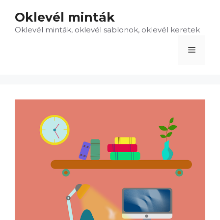
Kilépés
Oklevél minták
a
Oklevél minták, oklevél sablonok, oklevél keretek
tartalomba
Menü