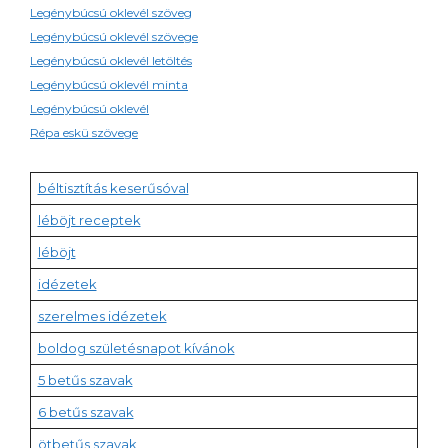
Legénybúcsú oklevél szöveg
Legénybúcsú oklevél szövege
Legénybúcsú oklevél letöltés
Legénybúcsú oklevél minta
Legénybúcsú oklevél
Répa eskü szövege
béltisztítás keserűsóval
léböjt receptek
léböjt
idézetek
szerelmes idézetek
boldog születésnapot kívánok
5 betűs szavak
6 betűs szavak
ötbetűs szavak