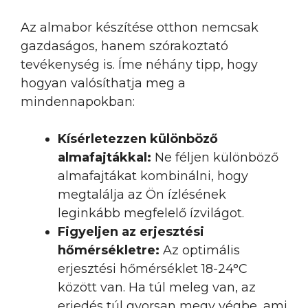
Az almabor készítése otthon nemcsak
gazdaságos, hanem szórakoztató
tevékenység is. Íme néhány tipp, hogy
hogyan valósíthatja meg a
mindennapokban:
Kísérletezzen különböző
almafajtákkal:
Ne féljen különböző
almafajtákat kombinálni, hogy
megtalálja az Ön ízlésének
leginkább megfelelő ízvilágot.
Figyeljen az erjesztési
hőmérsékletre:
Az optimális
erjesztési hőmérséklet 18-24°C
között van. Ha túl meleg van, az
erjedés túl gyorsan megy végbe, ami