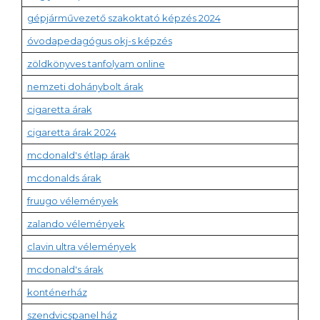
gépjárművezető szakoktató képzés 2024
óvodapedagógus okj-s képzés
zöldkönyves tanfolyam online
nemzeti dohánybolt árak
cigaretta árak
cigaretta árak 2024
mcdonald's étlap árak
mcdonalds árak
fruugo vélemények
zalando vélemények
clavin ultra vélemények
mcdonald's árak
konténerház
szendvicspanel ház