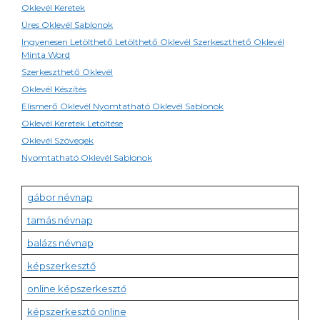
Oklevél Keretek
Üres Oklevél Sablonok
Ingyenesen Letölthető Letölthető Oklevél Szerkeszthető Oklevél
Minta Word
Szerkeszthető Oklevél
Oklevél Készítés
Elismerő Oklevél Nyomtatható Oklevél Sablonok
Oklevél Keretek Letöltése
Oklevél Szövegek
Nyomtatható Oklevél Sablonok
gábor névnap
tamás névnap
balázs névnap
képszerkesztő
online képszerkesztő
képszerkesztő online