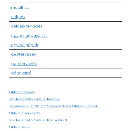
mobilház
célgép
célgép tervezés
egyedi gépgyártás
egyedi gépek
géptervezés
gép tervezés
gépgyártó
Oklevél Sablon
Szerkeszthető Oklevél Keretek
Ingyenesen Letölthető Szerkeszthető Oklevél Keretek
Oklevél Szerkesztő
Szerkeszthető Oklevél Minta Word
Oklevél Keret