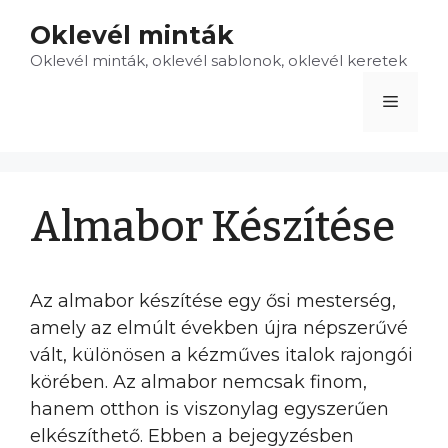
Kilépés
Oklevél minták
a
Oklevél minták, oklevél sablonok, oklevél keretek
tartalomba
Menü
Almabor Készítése
Az almabor készítése egy ősi mesterség,
amely az elmúlt években újra népszerűvé
vált, különösen a kézműves italok rajongói
körében. Az almabor nemcsak finom,
hanem otthon is viszonylag egyszerűen
elkészíthető. Ebben a bejegyzésben