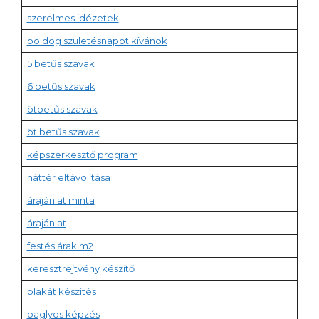
szerelmes idézetek
boldog születésnapot kívánok
5 betűs szavak
6 betűs szavak
ötbetűs szavak
öt betűs szavak
képszerkesztő program
háttér eltávolítása
árajánlat minta
árajánlat
festés árak m2
keresztrejtvény készítő
plakát készítés
baglyos képzés