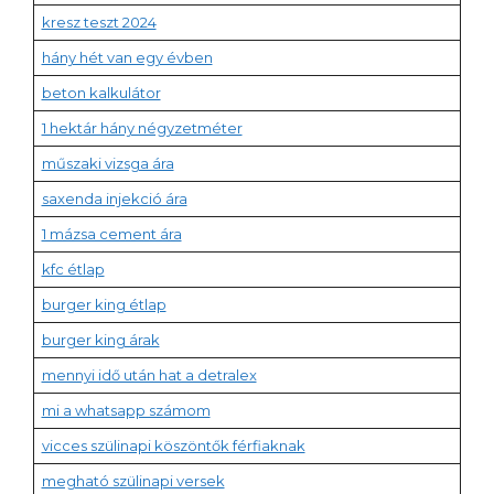
kresz teszt 2024
hány hét van egy évben
beton kalkulátor
1 hektár hány négyzetméter
műszaki vizsga ára
saxenda injekció ára
1 mázsa cement ára
kfc étlap
burger king étlap
burger king árak
mennyi idő után hat a detralex
mi a whatsapp számom
vicces szülinapi köszöntők férfiaknak
megható szülinapi versek