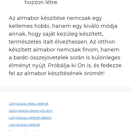
hozzon létre.
Az almabor készítése nemcsak egy
kellemes hobbi, hanem egy kiváló módja
annak, hogy saját kezűleg készített,
természetes italt élvezhessen. Az otthon
készített almabor nemcsak finom, hanem
a baráti összejövetelek során is különleges
élményt nyújt. Próbálja ki Ön is, és fedezze
fel az almabor készítésének örömét!
Lánybúcsú eskü oklevél
Leánybúcsú bizonyítvány
Lánybúcsú oklevél sablon
Lánybúcsú oklevél