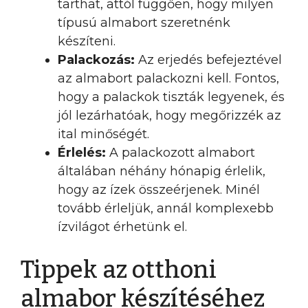
tarthat, attól függően, hogy milyen
típusú almabort szeretnénk
készíteni.
Palackozás:
Az erjedés befejeztével
az almabort palackozni kell. Fontos,
hogy a palackok tiszták legyenek, és
jól lezárhatóak, hogy megőrizzék az
ital minőségét.
Érlelés:
A palackozott almabort
általában néhány hónapig érlelik,
hogy az ízek összeérjenek. Minél
tovább érleljük, annál komplexebb
ízvilágot érhetünk el.
Tippek az otthoni
almabor készítéséhez