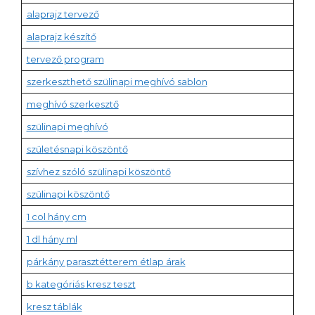
alaprajz tervező
alaprajz készítő
tervező program
szerkeszthető szülinapi meghívó sablon
meghívó szerkesztő
szülinapi meghívó
születésnapi köszöntő
szívhez szóló szülinapi köszöntő
szülinapi köszöntő
1 col hány cm
1 dl hány ml
párkány parasztétterem étlap árak
b kategóriás kresz teszt
kresz táblák