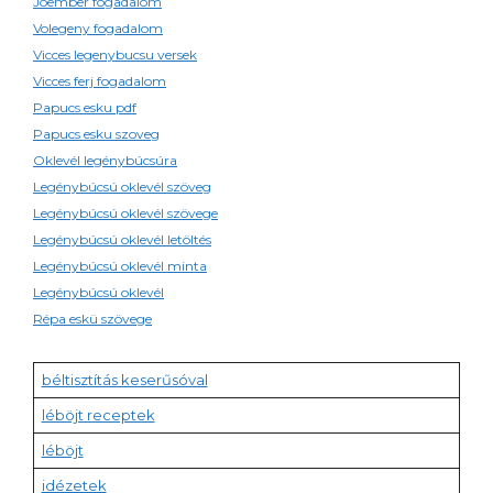
Jóember fogadalom
Volegeny fogadalom
Vicces legenybucsu versek
Vicces ferj fogadalom
Papucs esku pdf
Papucs esku szoveg
Oklevél legénybúcsúra
Legénybúcsú oklevél szöveg
Legénybúcsú oklevél szövege
Legénybúcsú oklevél letöltés
Legénybúcsú oklevél minta
Legénybúcsú oklevél
Répa eskü szövege
béltisztítás keserűsóval
léböjt receptek
léböjt
idézetek