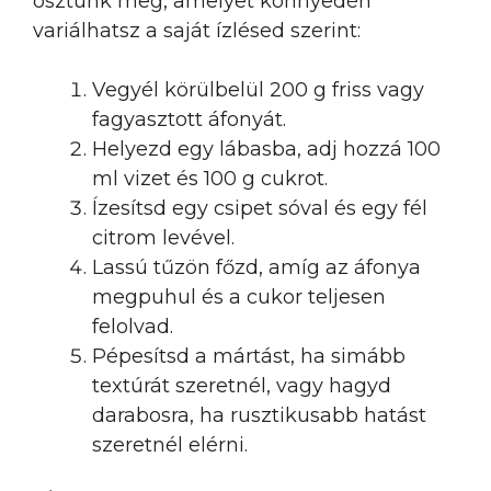
osztunk meg, amelyet könnyedén
variálhatsz a saját ízlésed szerint:
Vegyél körülbelül 200 g friss vagy
fagyasztott áfonyát.
Helyezd egy lábasba, adj hozzá 100
ml vizet és 100 g cukrot.
Ízesítsd egy csipet sóval és egy fél
citrom levével.
Lassú tűzön főzd, amíg az áfonya
megpuhul és a cukor teljesen
felolvad.
Pépesítsd a mártást, ha simább
textúrát szeretnél, vagy hagyd
darabosra, ha rusztikusabb hatást
szeretnél elérni.