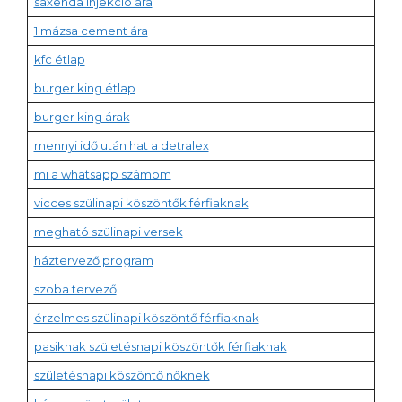
saxenda injekció ára
1 mázsa cement ára
kfc étlap
burger king étlap
burger king árak
mennyi idő után hat a detralex
mi a whatsapp számom
vicces szülinapi köszöntők férfiaknak
megható szülinapi versek
háztervező program
szoba tervező
érzelmes szülinapi köszöntő férfiaknak
pasiknak születésnapi köszöntők férfiaknak
születésnapi köszöntő nőknek