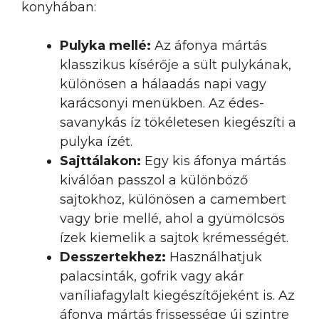
konyhában:
Pulyka mellé:
Az áfonya mártás
klasszikus kísérője a sült pulykának,
különösen a hálaadás napi vagy
karácsonyi menükben. Az édes-
savanykás íz tökéletesen kiegészíti a
pulyka ízét.
Sajttálakon:
Egy kis áfonya mártás
kiválóan passzol a különböző
sajtokhoz, különösen a camembert
vagy brie mellé, ahol a gyümölcsös
ízek kiemelik a sajtok krémességét.
Desszertekhez:
Használhatjuk
palacsinták, gofrik vagy akár
vaníliafagylalt kiegészítőjeként is. Az
áfonya mártás frissessége új szintre