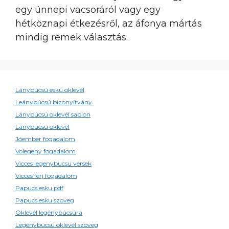
egy ünnepi vacsoráról vagy egy
hétköznapi étkezésről, az áfonya mártás
mindig remek választás.
Lánybúcsú eskü oklevél
Leánybúcsú bizonyítvány
Lánybúcsú oklevél sablon
Lánybúcsú oklevél
Jóember fogadalom
Volegeny fogadalom
Vicces legenybucsu versek
Vicces ferj fogadalom
Papucs esku pdf
Papucs esku szoveg
Oklevél legénybúcsúra
Legénybúcsú oklevél szöveg