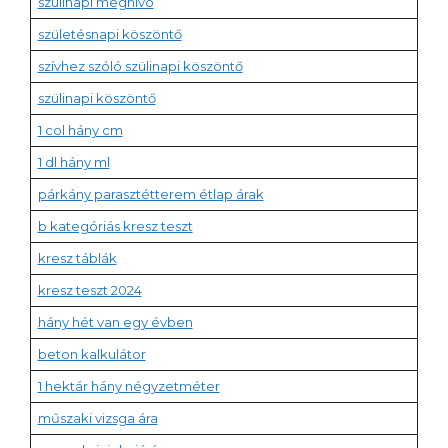
szülinapi meghívó
születésnapi köszöntő
szívhez szóló szülinapi köszöntő
szülinapi köszöntő
1 col hány cm
1 dl hány ml
párkány parasztétterem étlap árak
b kategóriás kresz teszt
kresz táblák
kresz teszt 2024
hány hét van egy évben
beton kalkulátor
1 hektár hány négyzetméter
műszaki vizsga ára