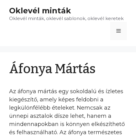
Kilépés
Oklevél minták
a
Oklevél minták, oklevél sablonok, oklevél keretek
tartalomba
Menü
Áfonya Mártás
Az áfonya mártás egy sokoldalú és ízletes
kiegészítő, amely képes feldobni a
legkülönfélébb ételeket. Nemcsak az
ünnepi asztalok dísze lehet, hanem a
mindennapokban is könnyen elkészíthető
és felhasználható. Az áfonya természetes