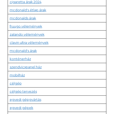
cigaretta árak 2024
mcdonald's étlap árak
mcdonalds árak
fruugo vélemények
zalando vélemények
clavin ultra vélemények
mcdonald's árak
konténerház
szendvicspanel ház
mobilház
célgép
célgép tervezés
egyedi gépgyártás
egyedi gépek