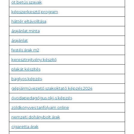
öt betűs szavak
képszerkesztő program
háttér eltávolítása
árajánlat minta
árajánlat
festés árak m2
keresztrejtvény készítő
plakát készítés
baglyos képzés
gépjárművezető szakoktató képzés 2024
óvodapedagógus okj-s képzés
zöldkönyves tanfolyam online
nemzeti dohánybolt árak
cigaretta árak