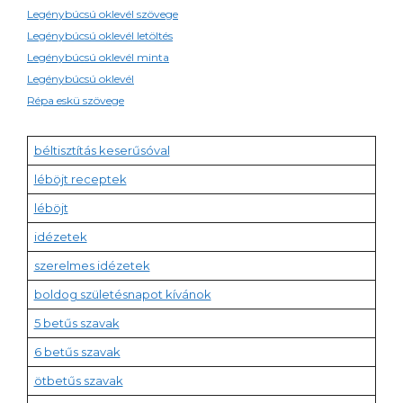
Legénybúcsú oklevél szövege
Legénybúcsú oklevél letöltés
Legénybúcsú oklevél minta
Legénybúcsú oklevél
Répa eskü szövege
béltisztítás keserűsóval
léböjt receptek
léböjt
idézetek
szerelmes idézetek
boldog születésnapot kívánok
5 betűs szavak
6 betűs szavak
ötbetűs szavak