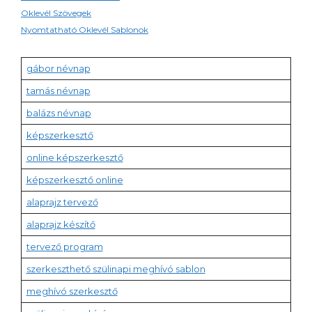
Oklevél Szövegek
Nyomtatható Oklevél Sablonok
gábor névnap
tamás névnap
balázs névnap
képszerkesztő
online képszerkesztő
képszerkesztő online
alaprajz tervező
alaprajz készítő
tervező program
szerkeszthető szülinapi meghívó sablon
meghívó szerkesztő