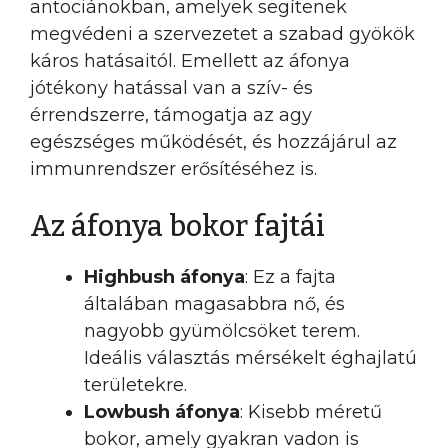
antociánokban, amelyek segítenek
megvédeni a szervezetet a szabad gyökök
káros hatásaitól. Emellett az áfonya
jótékony hatással van a szív- és
érrendszerre, támogatja az agy
egészséges működését, és hozzájárul az
immunrendszer erősítéséhez is.
Az áfonya bokor fajtái
Highbush áfonya
: Ez a fajta
általában magasabbra nő, és
nagyobb gyümölcsöket terem.
Ideális választás mérsékelt éghajlatú
területekre.
Lowbush áfonya
: Kisebb méretű
bokor, amely gyakran vadon is