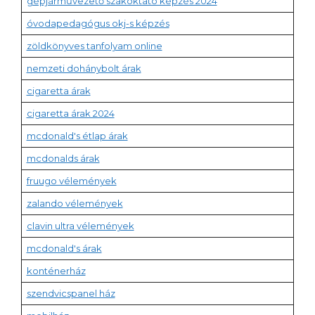
gépjárművezető szakoktató képzés 2024
óvodapedagógus okj-s képzés
zöldkönyves tanfolyam online
nemzeti dohánybolt árak
cigaretta árak
cigaretta árak 2024
mcdonald's étlap árak
mcdonalds árak
fruugo vélemények
zalando vélemények
clavin ultra vélemények
mcdonald's árak
konténerház
szendvicspanel ház