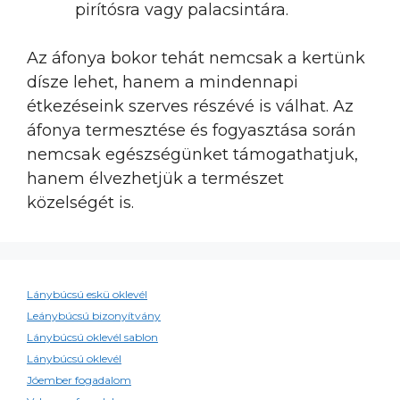
pirítósra vagy palacsintára.
Az áfonya bokor tehát nemcsak a kertünk
dísze lehet, hanem a mindennapi
étkezéseink szerves részévé is válhat. Az
áfonya termesztése és fogyasztása során
nemcsak egészségünket támogathatjuk,
hanem élvezhetjük a természet
közelségét is.
Lánybúcsú eskü oklevél
Leánybúcsú bizonyítvány
Lánybúcsú oklevél sablon
Lánybúcsú oklevél
Jóember fogadalom