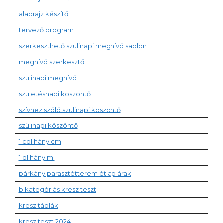
alaprajz készítő
tervező program
szerkeszthető szülinapi meghívó sablon
meghívó szerkesztő
szülinapi meghívó
születésnapi köszöntő
szívhez szóló szülinapi köszöntő
szülinapi köszöntő
1 col hány cm
1 dl hány ml
párkány parasztétterem étlap árak
b kategóriás kresz teszt
kresz táblák
kresz teszt 2024