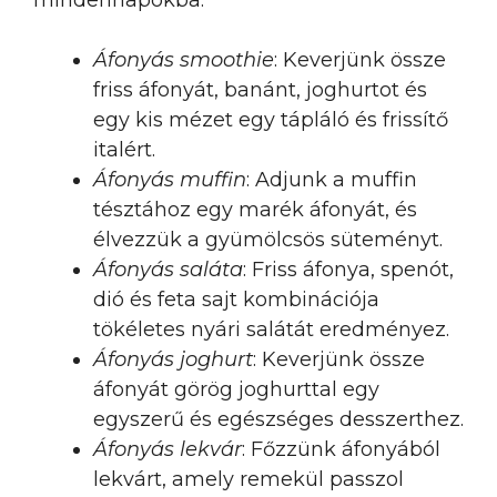
mindennapokba:
Áfonyás smoothie
: Keverjünk össze
friss áfonyát, banánt, joghurtot és
egy kis mézet egy tápláló és frissítő
italért.
Áfonyás muffin
: Adjunk a muffin
tésztához egy marék áfonyát, és
élvezzük a gyümölcsös süteményt.
Áfonyás saláta
: Friss áfonya, spenót,
dió és feta sajt kombinációja
tökéletes nyári salátát eredményez.
Áfonyás joghurt
: Keverjünk össze
áfonyát görög joghurttal egy
egyszerű és egészséges desszerthez.
Áfonyás lekvár
: Főzzünk áfonyából
lekvárt, amely remekül passzol