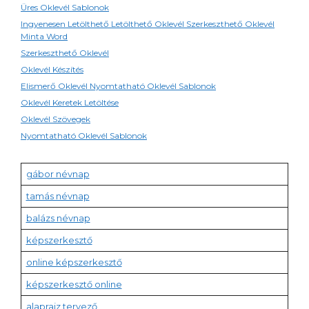
Üres Oklevél Sablonok
Ingyenesen Letölthető Letölthető Oklevél Szerkeszthető Oklevél
Minta Word
Szerkeszthető Oklevél
Oklevél Készítés
Elismerő Oklevél Nyomtatható Oklevél Sablonok
Oklevél Keretek Letöltése
Oklevél Szövegek
Nyomtatható Oklevél Sablonok
gábor névnap
tamás névnap
balázs névnap
képszerkesztő
online képszerkesztő
képszerkesztő online
alaprajz tervező