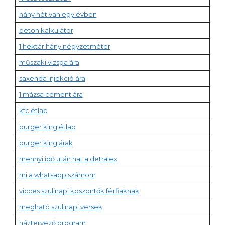
hány hét van egy évben
beton kalkulátor
1 hektár hány négyzetméter
műszaki vizsga ára
saxenda injekció ára
1 mázsa cement ára
kfc étlap
burger king étlap
burger king árak
mennyi idő után hat a detralex
mi a whatsapp számom
vicces szülinapi köszöntők férfiaknak
megható szülinapi versek
háztervező program