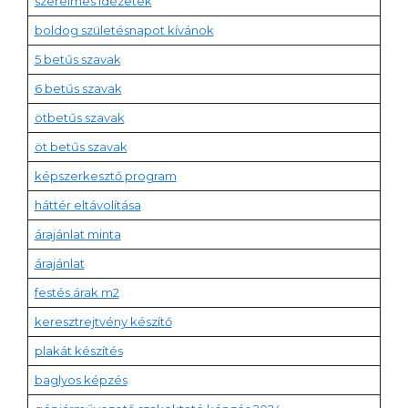
szerelmes idézetek
boldog születésnapot kívánok
5 betűs szavak
6 betűs szavak
ötbetűs szavak
öt betűs szavak
képszerkesztő program
háttér eltávolítása
árajánlat minta
árajánlat
festés árak m2
keresztrejtvény készítő
plakát készítés
baglyos képzés