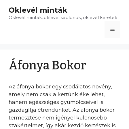
Kilépés
Oklevél minták
a
Oklevél minták, oklevél sablonok, oklevél keretek
tartalomba
Menü
Áfonya Bokor
Az áfonya bokor egy csodálatos növény,
amely nem csak a kertünk éke lehet,
hanem egészséges gyümölcseivel is
gazdagítja étrendünket. Az áfonya bokor
termesztése nem igényel különösebb
szakértelmet, így akár kezdő kertészek is