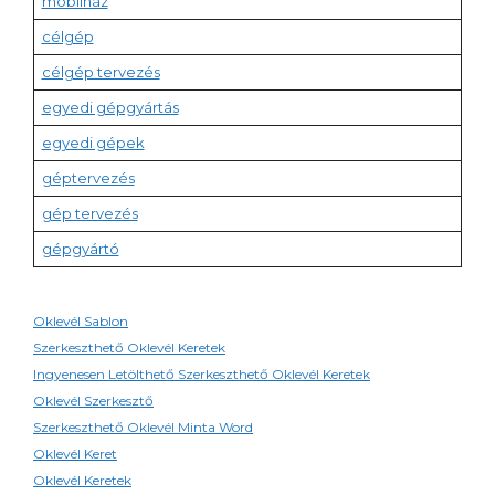
mobilház
célgép
célgép tervezés
egyedi gépgyártás
egyedi gépek
géptervezés
gép tervezés
gépgyártó
Oklevél Sablon
Szerkeszthető Oklevél Keretek
Ingyenesen Letölthető Szerkeszthető Oklevél Keretek
Oklevél Szerkesztő
Szerkeszthető Oklevél Minta Word
Oklevél Keret
Oklevél Keretek