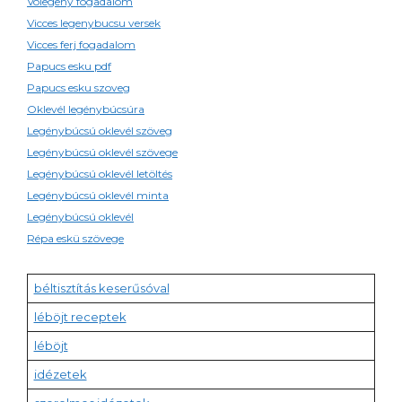
Volegeny fogadalom
Vicces legenybucsu versek
Vicces ferj fogadalom
Papucs esku pdf
Papucs esku szoveg
Oklevél legénybúcsúra
Legénybúcsú oklevél szöveg
Legénybúcsú oklevél szövege
Legénybúcsú oklevél letöltés
Legénybúcsú oklevél minta
Legénybúcsú oklevél
Répa eskü szövege
béltisztítás keserűsóval
léböjt receptek
léböjt
idézetek